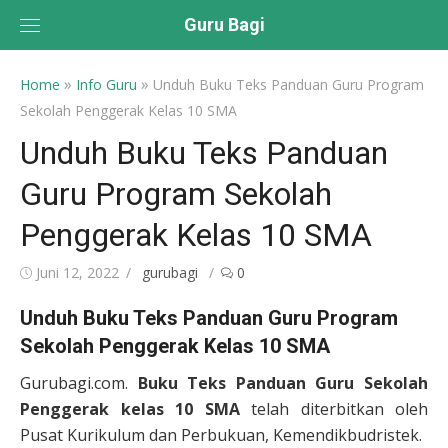
Skip
Guru Bagi
to
content
»
»
Home
Info Guru
Unduh Buku Teks Panduan Guru Program
Sekolah Penggerak Kelas 10 SMA
Unduh Buku Teks Panduan
Guru Program Sekolah
Penggerak Kelas 10 SMA
Posted
Author
Juni 12, 2022
gurubagi
0
on
Unduh Buku Teks Panduan Guru Program
Sekolah Penggerak Kelas 10 SMA
Gurubagi.com.
Buku Teks Panduan Guru Sekolah
Penggerak kelas 10 SMA
telah diterbitkan oleh
Pusat Kurikulum dan Perbukuan, Kemendikbudristek.