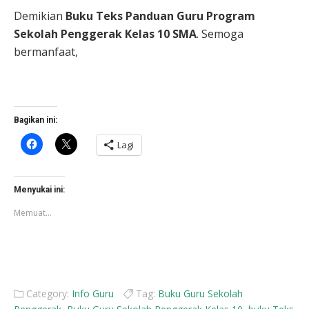
Demikian
Buku Teks Panduan Guru Program
Sekolah Penggerak Kelas 10 SMA
. Semoga
bermanfaat,
Bagikan ini:
Klik
Klik
Lagi
untuk
untuk
membagikan
berbagi
di
di
Facebook(Membuka
X(Membuka
di
di
Menyukai ini:
jendela
jendela
yang
yang
Memuat...
baru)
baru)
Category:
Info Guru
Tag:
Buku Guru Sekolah