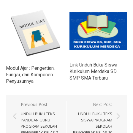
Link Unduh Buku Siswa
Modul Ajar : Pengertian,
Kurikulum Merdeka SD
Fungsi, dan Komponen
SMP SMA Terbaru
Penyusunnya
Navigasi
Previous Post
Next Post
pos
UNDUH BUKU TEKS
UNDUH BUKU TEKS
PANDUAN GURU
SISWA PROGRAM
PROGRAM SEKOLAH
SEKOLAH
PENGGERAK KELAS 7
PENGGERAK KELAS 10