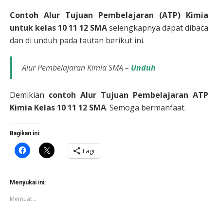
Contoh Alur Tujuan Pembelajaran (ATP) Kimia
untuk kelas 10 11 12 SMA
selengkapnya dapat dibaca
dan di unduh pada tautan berikut ini.
Alur Pembelajaran Kimia SMA –
Unduh
Demikian
contoh Alur Tujuan Pembelajaran ATP
Kimia Kelas 10 11 12 SMA
. Semoga bermanfaat.
Bagikan ini:
Klik
Klik
Lagi
untuk
untuk
membagikan
berbagi
di
di
Facebook(Membuka
X(Membuka
di
di
Menyukai ini:
jendela
jendela
yang
yang
Memuat...
baru)
baru)