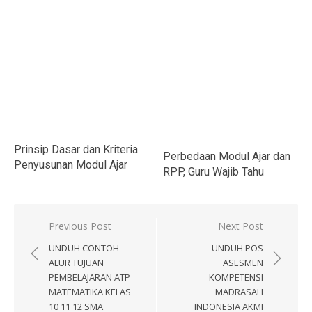
Prinsip Dasar dan Kriteria
Perbedaan Modul Ajar dan
Penyusunan Modul Ajar
RPP, Guru Wajib Tahu
Navigasi
Previous Post
Next Post
pos
UNDUH CONTOH
UNDUH POS
ALUR TUJUAN
ASESMEN
PEMBELAJARAN ATP
KOMPETENSI
MATEMATIKA KELAS
MADRASAH
10 11 12 SMA
INDONESIA AKMI