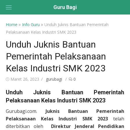
Skip
Guru Bagi
to
content
»
»
Home
Info Guru
Unduh Juknis Bantuan Pemerintah
Pelaksanaan Kelas Industri SMK 2023
Unduh Juknis Bantuan
Pemerintah Pelaksanaan
Kelas Industri SMK 2023
Posted
Author
Maret 26, 2023
gurubagi
0
on
Unduh Juknis Bantuan Pemerintah
Pelaksanaan Kelas Industri SMK 2023
Gurubagi.com.
Juknis Bantuan Pemerintah
Pelaksanaan Kelas Industri SMK 2023
telah
diterbitkan oleh
Direktur Jenderal Pendidikan