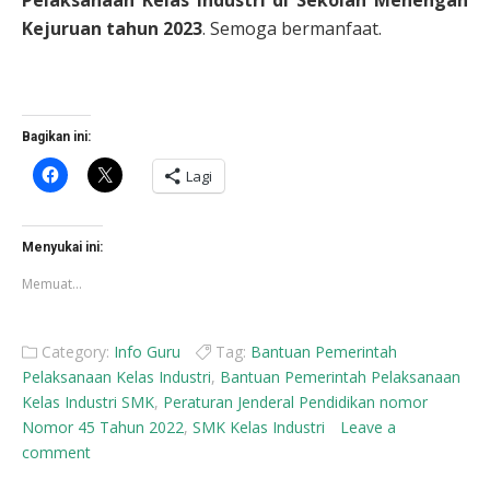
Pelaksanaan Kelas Industri di Sekolah Menengah
Kejuruan tahun 2023
. Semoga bermanfaat.
Bagikan ini:
Klik
Klik
Lagi
untuk
untuk
membagikan
berbagi
di
di
Facebook(Membuka
X(Membuka
di
di
Menyukai ini:
jendela
jendela
yang
yang
Memuat...
baru)
baru)
Category:
Info Guru
Tag:
Bantuan Pemerintah
Pelaksanaan Kelas Industri
,
Bantuan Pemerintah Pelaksanaan
Kelas Industri SMK
,
Peraturan Jenderal Pendidikan nomor
Nomor 45 Tahun 2022
,
SMK Kelas Industri
Leave a
comment