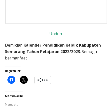
Unduh
Demikian
Kalender Pendidikan Kaldik Kabupaten
Semarang Tahun Pelajaran 2022/2023
. Semoga
bermanfaat
Bagikan ini:
Klik
Klik
Lagi
untuk
untuk
membagikan
berbagi
di
di
Facebook(Membuka
X(Membuka
di
di
Menyukai ini:
jendela
jendela
yang
yang
Memuat...
baru)
baru)