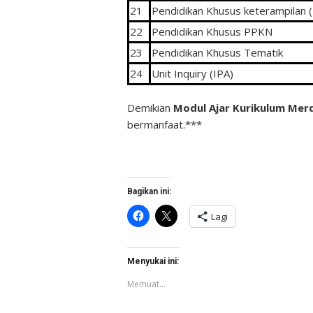
21
Pendidikan Khusus keterampilan 
22
Pendidikan Khusus PPKN
23
Pendidikan Khusus Tematik
24
Unit Inquiry (IPA)
Demikian
Modul Ajar Kurikulum Mer
bermanfaat.***
Bagikan ini:
Klik
Klik
Lagi
untuk
untuk
membagikan
berbagi
di
di
Facebook(Membuka
X(Membuka
di
di
Menyukai ini:
jendela
jendela
yang
yang
Memuat...
baru)
baru)