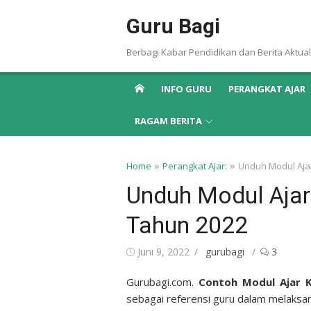
Skip
Guru Bagi
to
content
Berbagi Kabar Pendidikan dan Berita Aktual
INFO GURU
PERANGKAT AJAR
RAGAM BERITA
»
»
Home
Perangkat Ajar:
Unduh Modul Aja
Unduh Modul Aja
Tahun 2022
Posted
Author
Juni 9, 2022
gurubagi
3
on
Gurubagi.com.
Contoh Modul Ajar 
sebagai referensi guru dalam melaksa