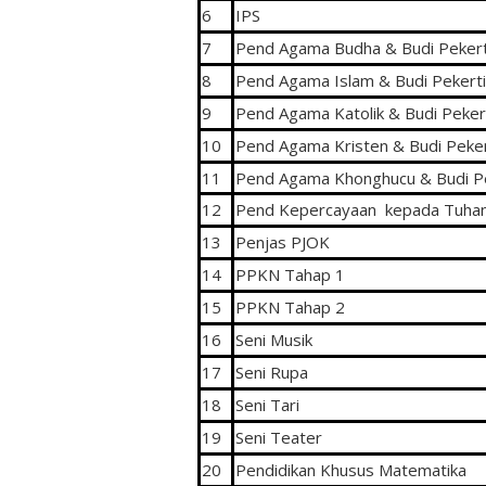
6
IPS
7
Pend Agama Budha & Budi Pekert
8
Pend Agama Islam & Budi Pekerti
9
Pend Agama Katolik & Budi Peker
10
Pend Agama Kristen & Budi Peker
11
Pend Agama Khonghucu & Budi Pe
12
Pend Kepercayaan kepada Tuha
13
Penjas PJOK
14
PPKN Tahap 1
15
PPKN Tahap 2
16
Seni Musik
17
Seni Rupa
18
Seni Tari
19
Seni Teater
20
Pendidikan Khusus Matematika