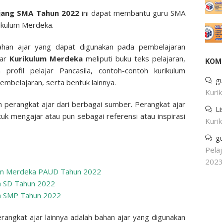
njang SMA Tahun 2022
ini dapat membantu guru SMA
ikulum Merdeka.
ahan ajar yang dapat digunakan pada pembelajaran
jar
Kurikulum Merdeka
meliputi buku teks pelajaran,
KOM
profil pelajar Pancasila, contoh-contoh kurikulum
g
embelajaran, serta bentuk lainnya.
Kuri
perangkat ajar dari berbagai sumber. Perangkat ajar
L
uk mengajar atau pun sebagai referensi atau inspirasi
Kuri
g
Pela
202
lum Merdeka PAUD Tahun 2022
a SD Tahun 2022
ka SMP Tahun 2022
ngkat ajar lainnya adalah bahan ajar yang digunakan