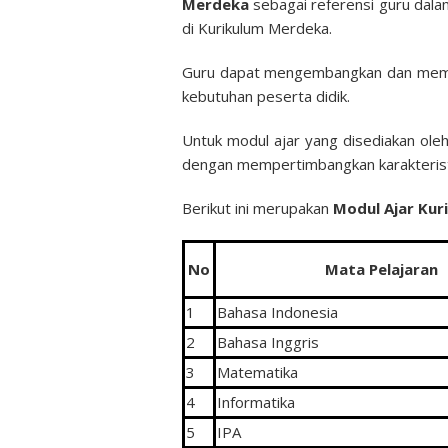
Merdeka
sebagai referensi guru dala
di Kurikulum Merdeka.
Guru dapat mengembangkan dan memod
kebutuhan peserta didik.
Untuk modul ajar yang disediakan ole
dengan mempertimbangkan karakteristik
Berikut ini merupakan
Modul Ajar Ku
No
Mata Pelajaran
1
Bahasa Indonesia
2
Bahasa Inggris
3
Matematika
4
Informatika
5
IPA