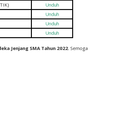
(TIK)
Unduh
Unduh
Unduh
Unduh
deka Jenjang SMA Tahun 2022
. Semoga