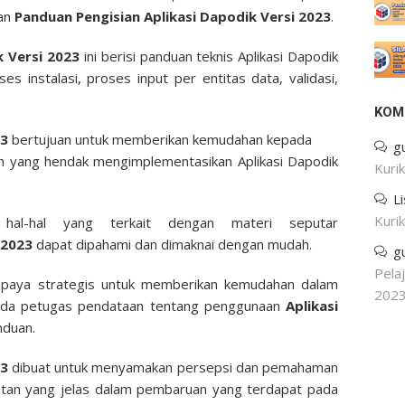
kan
Panduan Pengisian Aplikasi Dapodik Versi 2023
.
k Versi 2023
ini berisi panduan teknis Aplikasi Dapodik
es instalasi, proses input per entitas data, validasi,
KOM
23
bertujuan untuk memberikan kemudahan kepada
g
h yang hendak mengimplementasikan Aplikasi Dapodik
Kuri
L
Kuri
n hal-hal yang terkait dengan materi seputar
 2023
dapat dipahami dan dimaknai dengan mudah.
g
Pela
upaya strategis untuk memberikan kemudahan dalam
202
pada petugas pendataan tentang penggunaan
Aplikasi
nduan.
23
dibuat untuk menyamakan persepsi dan pemahaman
an yang jelas dalam pembaruan yang terdapat pada