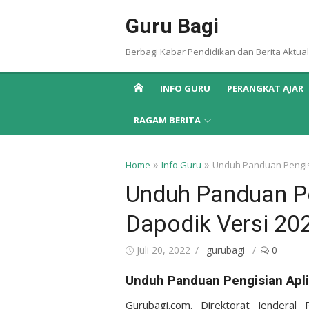
Skip
Guru Bagi
to
content
Berbagi Kabar Pendidikan dan Berita Aktual
INFO GURU
PERANGKAT AJAR
RAGAM BERITA
»
»
Home
Info Guru
Unduh Panduan Pengisi
Unduh Panduan Pe
Dapodik Versi 20
Posted
Author
Juli 20, 2022
gurubagi
0
on
Unduh Panduan Pengisian Apli
Gurubagi.com. Direktorat Jenderal 