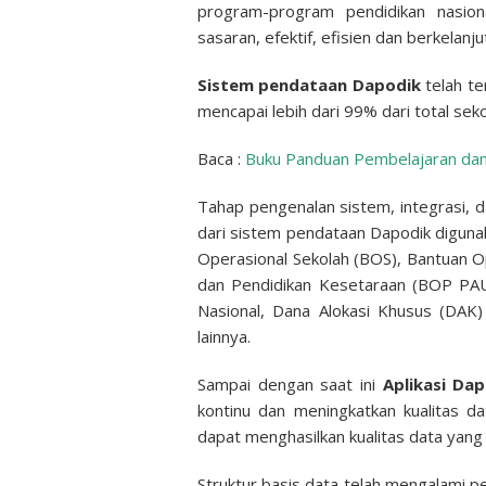
program-program pendidikan nasiona
sasaran, efektif, efisien dan berkelanju
Sistem pendataan Dapodik
telah te
mencapai lebih dari 99% dari total seko
Baca :
Buku Panduan Pembelajaran dan
Tahap pengenalan sistem, integrasi, d
dari sistem pendataan Dapodik digun
Operasional Sekolah (BOS), Bantuan O
dan Pendidikan Kesetaraan (BOP PAU
Nasional, Dana Alokasi Khusus (DAK)
lainnya.
Sampai dengan saat ini
Aplikasi Da
kontinu dan meningkatkan kualitas da
dapat menghasilkan kualitas data yang l
Struktur basis data telah mengalami 