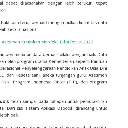
l dapat dilaksanakan dengan lebih terukur, tepat
tan.
rbukti dan teruji berhasil mengumpulkan kuantitas data
lah secara nasional.
 Asesmen Kurikulum Merdeka Edisi Revisi 2022
an pemanfaatan data berhasil dilalui dengan baik. Data
akan oleh program utama Kementerian seperti Bantuan
perasional Penyelenggaraan Pendidikan Anak Usia Dini
D dan Kesetaraan), aneka tunjangan guru, Asesmen
 Fisik, Program Indonesia Pintar (PIP), dan program
podik
telah sampai pada tahapan untuk pemutakhiran
ta. Dari sisi sistem Aplikasi Dapodik dirancang untuk
ebih baik.
pembaruan sesuai dengan kebutuhan pemanfaatan data.