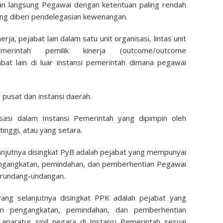
asan langsung Pegawai dengan ketentuan paling rendah
ang diberi pendelegasian kewenangan.
rja, pejabat lain dalam satu unit organisasi, lintas unit
emerintah pemilik kinerja (outcome/outcome
abat lain di luar instansi pemerintah dimana pegawai
 pusat dan instansi daerah.
isasi dalam Instansi Pemerintah yang dipimpin oleh
tinggi, atau yang setara.
njutnya disingkat PyB adalah pejabat yang mempunyai
gangkatan, pemindahan, dan pemberhentian Pegawai
erundang-undangan.
ng selanjutnya disingkat PPK adalah pejabat yang
 pengangkatan, pemindahan, dan pemberhentian
aratur sipil negara di Instansi Pemerintah sesuai