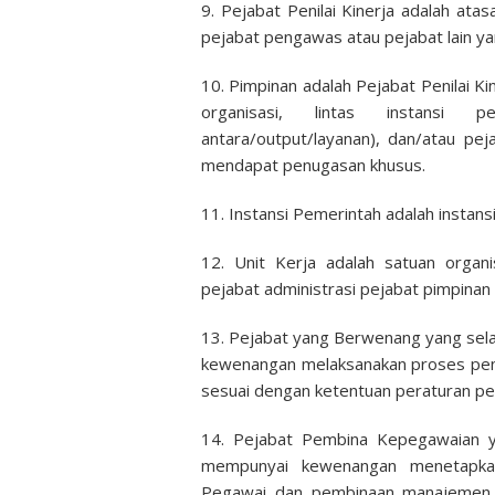
9. Pejabat Penilai Kinerja adalah at
pejabat pengawas atau pejabat lain y
10. Pimpinan adalah Pejabat Penilai Kine
organisasi, lintas instansi p
antara/output/layanan), dan/atau pej
mendapat penugasan khusus.
11. Instansi Pemerintah adalah instansi
12. Unit Kerja adalah satuan organ
pejabat administrasi pejabat pimpinan 
13. Pejabat yang Berwenang yang sela
kewenangan melaksanakan proses pen
sesuai dengan ketentuan peraturan p
14. Pejabat Pembina Kepegawaian ya
mempunyai kewenangan menetapkan
Pegawai dan pembinaan manajemen ap