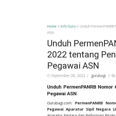
»
»
Home
Info Guru
Unduh PermenPANRB No
ASN
Unduh PermenPA
2022 tentang Pen
Pegawai ASN
Posted
Author
September 28, 2022
gurubagi
on
Unduh PermenPANRB Nomor 6 
Pegawai ASN
Gurubagi.com.
PermenPANRB Nomor 
Pegawai Aparatur Sipil Negara 
Aparatur Negara dan Reformasi Birokra