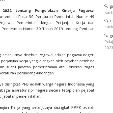
g
022 tentang Pengelolaan Kinerja Pegawai
Kuri
n ketentuan Pasal 36 Peraturan Pemerintah Nomor 49
L
gawai Pemerintah dengan Perjanjian Kerja dan
Kuri
an Pemerintah Nomor 30 Tahun 2019 tentang Penilaian
g
Pela
202
g selanjutnya disebut Pegawai adalah pegawai negeri
perjanjian kerja yang diangkat oleh pejabat pembina
am suatu jabatan pemerintahan atau diserahi tugas
n peraturan perundang-undangan.
tnya disingkat PNS adalah warga negara Indonesia yang
bagai aparatur sipil negara secara tetap oleh pejabat
 jabatan pemerintahan.
njian Kerja yang selanjutnya disingkat PPPK adalah