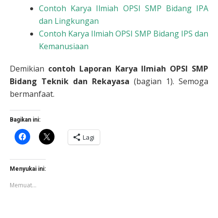
Contoh Karya Ilmiah OPSI SMP Bidang IPA
dan Lingkungan
Contoh Karya Ilmiah OPSI SMP Bidang IPS dan
Kemanusiaan
Demikian
contoh Laporan Karya Ilmiah OPSI SMP
Bidang Teknik dan Rekayasa
(bagian 1). Semoga
bermanfaat.
Bagikan ini:
Klik
Klik
Lagi
untuk
untuk
membagikan
berbagi
di
di
Facebook(Membuka
X(Membuka
di
di
Menyukai ini:
jendela
jendela
yang
yang
Memuat...
baru)
baru)