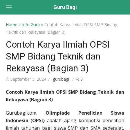
Skip
Guru Bagi
to
content
»
»
Home
Info Guru
Contoh Karya Ilmiah OPSI SMP Bidang
Teknik dan Rekayasa (Bagian 3)
Contoh Karya Ilmiah OPSI
SMP Bidang Teknik dan
Rekayasa (Bagian 3)
Posted
Author
September 3, 2024
gurubagi
0
on
Contoh Karya Ilmiah OPSI SMP Bidang Teknik dan
Rekayasa (Bagian 3)
Gurubagi.com.
Olimpiade Penelitian Siswa
Indonesia
(
OPSI)
adalah ajang kompetisi penelitian
ilmiah tahunan bagi siswa SMP dan SMA sederajat,