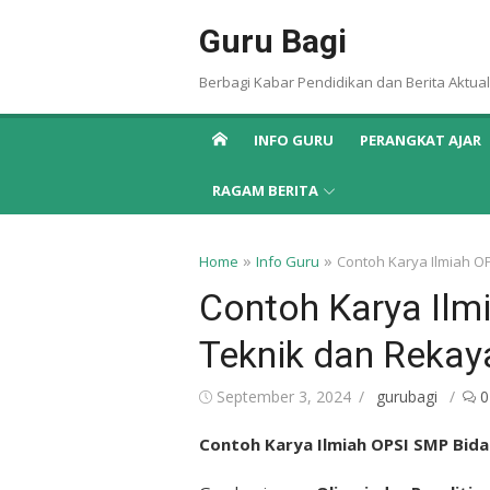
Skip
Guru Bagi
to
content
Berbagi Kabar Pendidikan dan Berita Aktual
INFO GURU
PERANGKAT AJAR
RAGAM BERITA
»
»
Home
Info Guru
Contoh Karya Ilmiah O
Contoh Karya Ilm
Teknik dan Rekay
Posted
Author
September 3, 2024
gurubagi
0
on
Contoh Karya Ilmiah OPSI SMP Bid