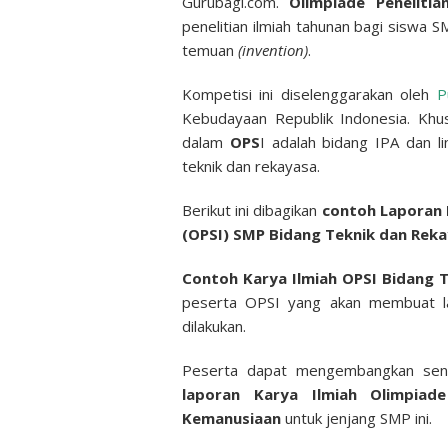
Gurubagi.com.
Olimpiade Penelitia
penelitian ilmiah tahunan bagi siswa 
temuan
(invention)
.
Kompetisi ini diselenggarakan oleh
P
Kebudayaan Republik Indonesia. Khu
dalam
OPS
I adalah bidang IPA dan l
teknik dan rekayasa.
Berikut ini dibagikan
contoh Laporan K
(OPSI) SMP Bidang Teknik dan Reka
Contoh Karya Ilmiah OPSI Bidang 
peserta OPSI yang akan membuat lap
dilakukan.
Peserta dapat mengembangkan sendi
laporan
Karya Ilmiah Olimpiad
Kemanusiaan
untuk jenjang SMP ini.