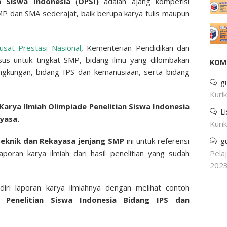
n Siswa Indonesia
(
OPSI)
adalah ajang kompetisi
SMP dan SMA sederajat, baik berupa karya tulis maupun
usat Prestasi Nasional
, Kementerian Pendidikan dan
sus untuk tingkat SMP, bidang ilmu yang dilombakan
KOM
ingkungan, bidang IPS dan kemanusiaan, serta bidang
g
Kuri
arya Ilmiah Olimpiade Penelitian Siswa Indonesia
L
yasa.
Kuri
Teknik dan Rekayasa jenjang SMP
ini untuk referensi
g
oran karya ilmiah dari hasil penelitian yang sudah
Pela
202
ri laporan karya ilmiahnya dengan melihat contoh
e Penelitian Siswa Indonesia Bidang IPS dan