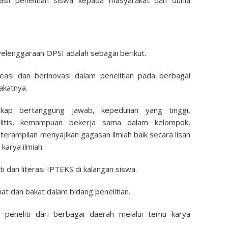
hasil penelitian siswa kepada masyarakat dan dunia
yelenggaraan OPSI adalah sebagai berikut.
easi dan berinovasi dalam penelitian pada berbagai
akatnya.
ikap bertanggung jawab, kepedulian yang tinggi,
litis, kemampuan bekerja sama dalam kelompok,
eterampilan menyajikan gagasan ilmiah baik secara lisan
karya ilmiah.
dan literasi IPTEKS di kalangan siswa.
nat dan bakat dalam bidang penelitian.
a peneliti dari berbagai daerah melalui temu karya