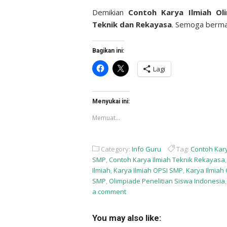
Demikian
Contoh Karya Ilmiah Ol
Teknik dan Rekayasa
. Semoga berma
Bagikan ini:
Klik
Klik
Lagi
untuk
untuk
membagikan
berbagi
di
di
Facebook(Membuka
X(Membuka
di
di
Menyukai ini:
jendela
jendela
yang
yang
Memuat...
baru)
baru)
Category:
Info Guru
Tag:
Contoh Kary
SMP
,
Contoh Karya Ilmiah Teknik Rekayasa
Ilmiah
,
Karya Ilmiah OPSI SMP
,
Karya Ilmiah
SMP
,
Olimpiade Penelitian Siswa Indonesia
a comment
You may also like: