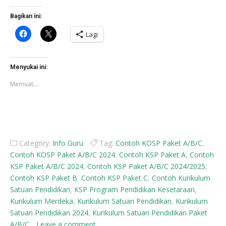
Bagikan ini:
Klik
Klik
Lagi
untuk
untuk
membagikan
berbagi
di
di
Facebook(Membuka
X(Membuka
di
di
Menyukai ini:
jendela
jendela
yang
yang
Memuat...
baru)
baru)
Category:
Info Guru
Tag:
Contoh KOSP Paket A/B/C
,
Contoh KOSP Paket A/B/C 2024
,
Contoh KSP Paket A
,
Contoh
KSP Paket A/B/C 2024
,
Contoh KSP Paket A/B/C 2024/2025
,
Contoh KSP Paket B
,
Contoh KSP Paket C
,
Contoh Kurikulum
Satuan Pendidikan
,
KSP Program Pendidikan Kesetaraan
,
Kurikulum Merdeka
,
Kurikulum Satuan Pendidikan
,
Kurikulum
Satuan Pendidikan 2024
,
Kurikulum Satuan Pendidikan Paket
A/B/C
Leave a comment