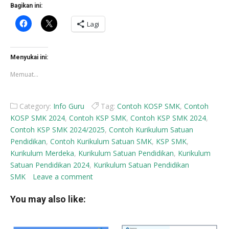
Bagikan ini:
Klik
Klik
Lagi
untuk
untuk
membagikan
berbagi
di
di
Facebook(Membuka
X(Membuka
di
di
Menyukai ini:
jendela
jendela
yang
yang
Memuat...
baru)
baru)
Category:
Info Guru
Tag:
Contoh KOSP SMK
,
Contoh
KOSP SMK 2024
,
Contoh KSP SMK
,
Contoh KSP SMK 2024
,
Contoh KSP SMK 2024/2025
,
Contoh Kurikulum Satuan
Pendidikan
,
Contoh Kurikulum Satuan SMK
,
KSP SMK
,
Kurikulum Merdeka
,
Kurikulum Satuan Pendidikan
,
Kurikulum
Satuan Pendidikan 2024
,
Kurikulum Satuan Pendidikan
SMK
Leave a comment
You may also like: