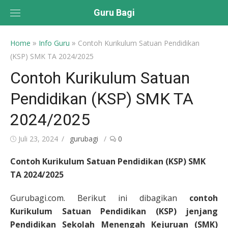
Skip
Guru Bagi
to
content
»
»
Home
Info Guru
Contoh Kurikulum Satuan Pendidikan
(KSP) SMK TA 2024/2025
Contoh Kurikulum Satuan
Pendidikan (KSP) SMK TA
2024/2025
Posted
Author
Juli 23, 2024
gurubagi
0
on
Contoh Kurikulum Satuan Pendidikan (KSP) SMK
TA 2024/2025
Gurubagi.com. Berikut ini dibagikan
contoh
Kurikulum Satuan Pendidikan (KSP) jenjang
Pendidikan Sekolah Menengah Kejuruan (SMK)