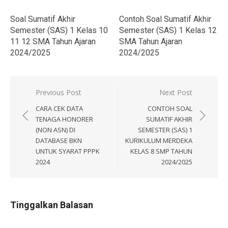
Soal Sumatif Akhir
Contoh Soal Sumatif Akhir
Semester (SAS) 1 Kelas 10
Semester (SAS) 1 Kelas 12
11 12 SMA Tahun Ajaran
SMA Tahun Ajaran
2024/2025
2024/2025
Navigasi
Previous Post
Next Post
pos
CARA CEK DATA
CONTOH SOAL
TENAGA HONORER
SUMATIF AKHIR
(NON ASN) DI
SEMESTER (SAS) 1
DATABASE BKN
KURIKULUM MERDEKA
UNTUK SYARAT PPPK
KELAS 8 SMP TAHUN
2024
2024/2025
Tinggalkan Balasan