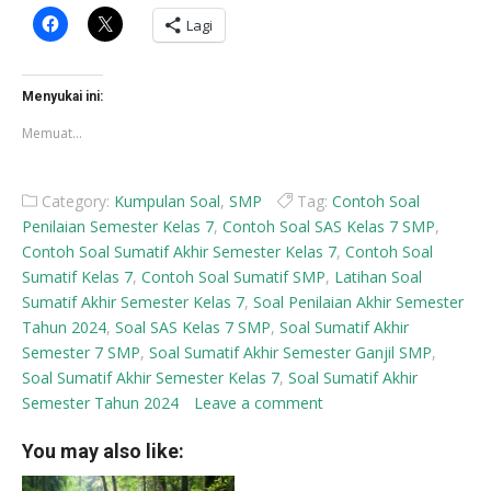
Klik
Klik
Lagi
untuk
untuk
membagikan
berbagi
di
di
Facebook(Membuka
X(Membuka
di
di
Menyukai ini:
jendela
jendela
yang
yang
Memuat...
baru)
baru)
Category:
Kumpulan Soal
,
SMP
Tag:
Contoh Soal
Penilaian Semester Kelas 7
,
Contoh Soal SAS Kelas 7 SMP
,
Contoh Soal Sumatif Akhir Semester Kelas 7
,
Contoh Soal
Sumatif Kelas 7
,
Contoh Soal Sumatif SMP
,
Latihan Soal
Sumatif Akhir Semester Kelas 7
,
Soal Penilaian Akhir Semester
Tahun 2024
,
Soal SAS Kelas 7 SMP
,
Soal Sumatif Akhir
Semester 7 SMP
,
Soal Sumatif Akhir Semester Ganjil SMP
,
Soal Sumatif Akhir Semester Kelas 7
,
Soal Sumatif Akhir
Semester Tahun 2024
Leave a comment
You may also like: