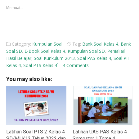
jendela
jendela
yang
yang
Memuat...
baru)
baru)
Category:
Kumpulan Soal
Tag:
Bank Soal Kelas 4
,
Bank
Soal SD
,
E-Book Soal Kelas 4
,
Kumpulan Soal SD
,
Penialiail
Hasil Belajar
,
Soal Kurikulum 2013
,
Soal PAS Kelas 4
,
Soal PH
Kelas 4
,
Soal PTS Kelas 4`
4 Comments
You may also like:
Latihan Soal PTS 2 Kelas 4
Latihan UAS PAS Kelas 4
SD/MI K13 Tahun 2022 dan
Semester 1 Tema 4