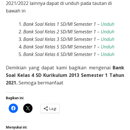
2021/2022 lainnya dapat di unduh pada tautan di
bawah in
Bank Soal Kelas 1 SD/MI Semester 1 –
Unduh
Bank Soal Kelas 2 SD/MI Semester 1 –
Unduh
Bank Soal Kelas 3 SD/MI Semester 1 –
Unduh
Bank Soal Kelas 5 SD/MI Semester 1 –
Unduh
Bank Soal Kelas 6 SD/MI Semester 1 –
Unduh
Demikian yang dapat kami bagikan mengenai
Bank
Soal Kelas 4 SD Kurikulum 2013 Semester 1 Tahun
2021.
Semoga bermanfaat
Bagikan ini:
Klik
Klik
Lagi
untuk
untuk
membagikan
berbagi
di
di
Facebook(Membuka
X(Membuka
di
di
Menyukai ini: