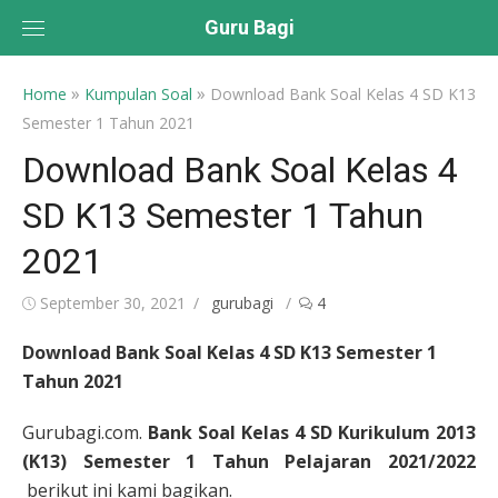
Skip
Guru Bagi
to
content
»
»
Home
Kumpulan Soal
Download Bank Soal Kelas 4 SD K13
Semester 1 Tahun 2021
Download Bank Soal Kelas 4
SD K13 Semester 1 Tahun
2021
Posted
Author
September 30, 2021
gurubagi
4
on
Download Bank Soal Kelas 4 SD K13 Semester 1
Tahun 2021
Gurubagi.com.
Bank Soal Kelas 4 SD Kurikulum 2013
(K13) Semester 1 Tahun Pelajaran 2021/2022
berikut ini kami bagikan.