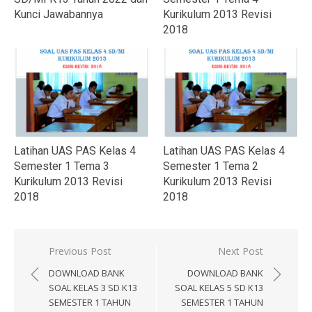
Kunci Jawabannya
Kurikulum 2013 Revisi
2018
Latihan UAS PAS Kelas 4
Latihan UAS PAS Kelas 4
Semester 1 Tema 3
Semester 1 Tema 2
Kurikulum 2013 Revisi
Kurikulum 2013 Revisi
2018
2018
Navigasi
Previous Post
Next Post
pos
DOWNLOAD BANK
DOWNLOAD BANK
SOAL KELAS 3 SD K13
SOAL KELAS 5 SD K13
SEMESTER 1 TAHUN
SEMESTER 1 TAHUN