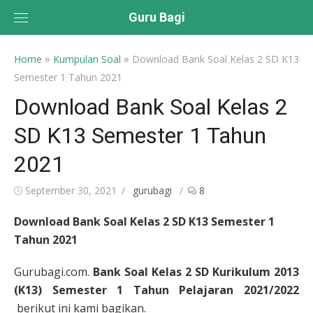
Skip
Guru Bagi
to
content
»
»
Home
Kumpulan Soal
Download Bank Soal Kelas 2 SD K13
Semester 1 Tahun 2021
Download Bank Soal Kelas 2
SD K13 Semester 1 Tahun
2021
Posted
Author
September 30, 2021
gurubagi
8
on
Download Bank Soal Kelas 2 SD K13 Semester 1
Tahun 2021
Gurubagi.com.
Bank Soal Kelas 2 SD Kurikulum 2013
(K13) Semester 1 Tahun Pelajaran 2021/2022
berikut ini kami bagikan.