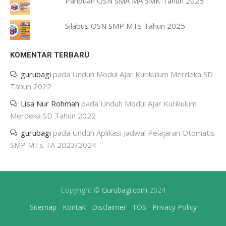
Panduan OSN SMA MA SMK Tahun 2025
Silabus OSN SMP MTs Tahun 2025
KOMENTAR TERBARU
gurubagi
pada
Unduh Modul Ajar Kurikulum Merdeka SD
Tahun 2022
Lisa Nur Rohmah
pada
Unduh Modul Ajar Kurikulum
Merdeka SD Tahun 2022
gurubagi
pada
Unduh Aplikasi Jadwal Pelajaran Otomatis
SMP MTs TA 2023/2024
Copyright ©
Gurubagi.com
2024
Sitemap
Kontak
Disclaimer
TOS
Privacy Policy