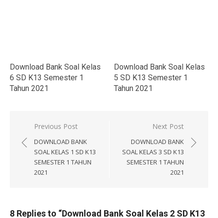
Download Bank Soal Kelas
Download Bank Soal Kelas
6 SD K13 Semester 1
5 SD K13 Semester 1
Tahun 2021
Tahun 2021
Navigasi
Previous Post
Next Post
pos
DOWNLOAD BANK
DOWNLOAD BANK
SOAL KELAS 1 SD K13
SOAL KELAS 3 SD K13
SEMESTER 1 TAHUN
SEMESTER 1 TAHUN
2021
2021
8 Replies to “
Download Bank Soal Kelas 2 SD K13