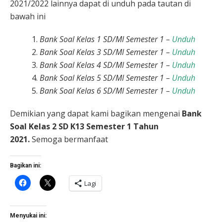
2021/2022 lainnya dapat di unduh pada tautan di
bawah ini
Bank Soal Kelas 1 SD/MI Semester 1 –
Unduh
Bank Soal Kelas 3 SD/MI Semester 1 –
Unduh
Bank Soal Kelas 4 SD/MI Semester 1 –
Unduh
Bank Soal Kelas 5 SD/MI Semester 1 –
Unduh
Bank Soal Kelas 6 SD/MI Semester 1 –
Unduh
Demikian yang dapat kami bagikan mengenai
Bank
Soal Kelas 2 SD K13 Semester 1 Tahun
2021.
Semoga bermanfaat
Bagikan ini:
Klik
Klik
Lagi
untuk
untuk
membagikan
berbagi
di
di
Facebook(Membuka
X(Membuka
di
di
Menyukai ini:
jendela
jendela