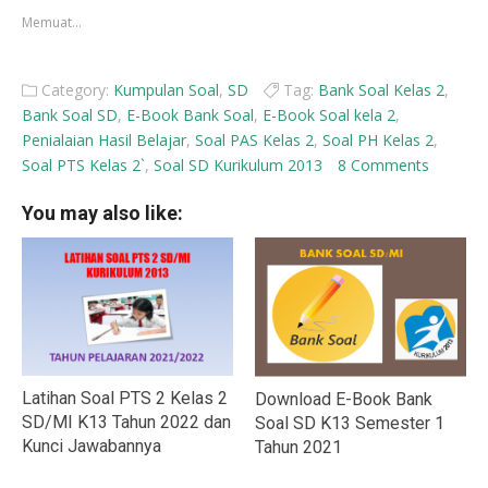
yang
yang
Memuat...
baru)
baru)
Category:
Kumpulan Soal
,
SD
Tag:
Bank Soal Kelas 2
,
Bank Soal SD
,
E-Book Bank Soal
,
E-Book Soal kela 2
,
Penialaian Hasil Belajar
,
Soal PAS Kelas 2
,
Soal PH Kelas 2
,
Soal PTS Kelas 2`
,
Soal SD Kurikulum 2013
8 Comments
You may also like:
Latihan Soal PTS 2 Kelas 2
Download E-Book Bank
SD/MI K13 Tahun 2022 dan
Soal SD K13 Semester 1
Kunci Jawabannya
Tahun 2021