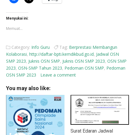
untuk
untuk
membagikan
berbagi
di
di
Facebook(Membuka
X(Membuka
di
di
Menyukai ini:
jendela
jendela
yang
yang
Memuat...
baru)
baru)
Category:
Info Guru
Tag:
Berprestasi Membangun
Kolaborasi
,
http://daftar-bpti.kemdikbud.go.id
,
Jadwal OSN
SMP 2023
,
Juknis OSN SMP
,
Juknis OSN SMP 2023
,
OSN SMP
2023
,
OSN-SMP Tahun 2023
,
Pedoman OSN SMP
,
Pedoman
OSN SMP 2023
Leave a comment
You may also like:
Surat Edaran Jadwal