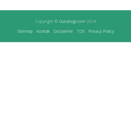
Copyright ©
Gurubagi.com
2024
Sitemap
Kontak
Disclaimer
TOS
Privacy Policy