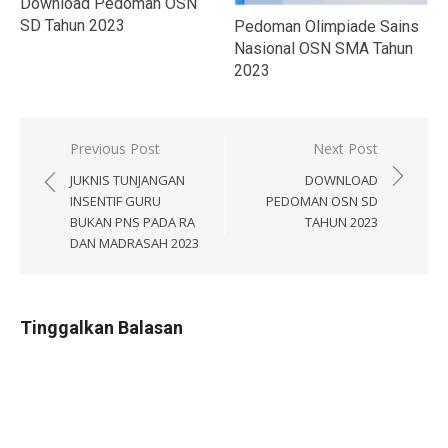
Download Pedoman OSN
SD Tahun 2023
Pedoman Olimpiade Sains
Nasional OSN SMA Tahun
2023
Navigasi
Previous Post
Next Post
pos
JUKNIS TUNJANGAN
DOWNLOAD
INSENTIF GURU
PEDOMAN OSN SD
BUKAN PNS PADA RA
TAHUN 2023
DAN MADRASAH 2023
Tinggalkan Balasan