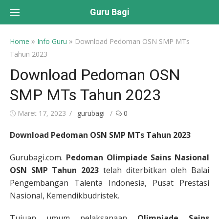
Skip
Guru Bagi
to
content
»
»
Home
Info Guru
Download Pedoman OSN SMP MTs
Tahun 2023
Download Pedoman OSN
SMP MTs Tahun 2023
Posted
Author
Maret 17, 2023
gurubagi
0
on
Download Pedoman OSN SMP MTs Tahun 2023
Gurubagi.com.
Pedoman Olimpiade Sains Nasional
OSN SMP Tahun 2023
telah diterbitkan oleh Balai
Pengembangan Talenta Indonesia, Pusat Prestasi
Nasional, Kemendikbudristek.
Tujuan umum pelaksanaan
Olimpiade Sains