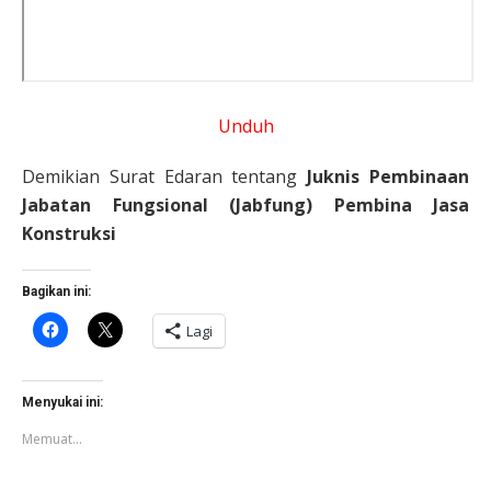
Unduh
Demikian Surat Edaran tentang
Juknis Pembinaan
Jabatan Fungsional (Jabfung) Pembina Jasa
Konstruksi
Bagikan ini:
Klik
Klik
Lagi
untuk
untuk
membagikan
berbagi
di
di
Facebook(Membuka
X(Membuka
di
di
Menyukai ini:
jendela
jendela
yang
yang
Memuat...
baru)
baru)