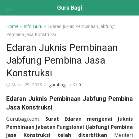
Skip
Guru Bagi
to
content
»
»
Home
Info Guru
Edaran Juknis Pembinaan Jabfung
Pembina Jasa Konstruksi
Edaran Juknis Pembinaan
Jabfung Pembina Jasa
Konstruksi
Posted
Author
Maret 29, 2023
gurubagi
0
on
Edaran Juknis Pembinaan Jabfung Pembina
Jasa Konstruksi
Gurubagi.com.
Surat Edaran mengenai Juknis
Pembinaan Jabatan Fungsional (Jabfung) Pembina
Jasa Konstruksi telah diterbitkan
Menteri