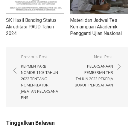
SK Hasil Banding Status
Materi dan Jadwal Tes
Akreditasi PAUD Tahun
Kemampuan Akademik
2024
Pengganti Ujian Nasional
Navigasi
Previous Post
Next Post
pos
KEPMEN PARB
PELAKSANAAN
NOMOR 1103 TAHUN
PEMBERIAN THR
2022 TENTANG
TAHUN 2023 PEKERJA
NOMENKLATUR
BURUH PERUSAHAAN
JABATAN PELAKSANA
PNS
Tinggalkan Balasan