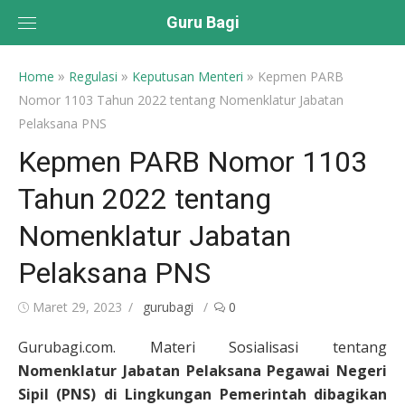
Skip
Guru Bagi
to
content
»
»
»
Home
Regulasi
Keputusan Menteri
Kepmen PARB
Nomor 1103 Tahun 2022 tentang Nomenklatur Jabatan
Pelaksana PNS
Kepmen PARB Nomor 1103
Tahun 2022 tentang
Nomenklatur Jabatan
Pelaksana PNS
Posted
Author
Maret 29, 2023
gurubagi
0
on
Gurubagi.com. Materi Sosialisasi tentang
Nomenklatur Jabatan Pelaksana Pegawai Negeri
Sipil (PNS) di Lingkungan Pemerintah dibagikan