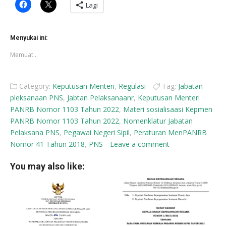
Klik
Klik
Lagi
untuk
untuk
membagikan
berbagi
di
di
Facebook(Membuka
X(Membuka
di
di
Menyukai ini:
jendela
jendela
yang
yang
Memuat...
baru)
baru)
Category:
Keputusan Menteri
,
Regulasi
Tag:
Jabatan
pleksanaan PNS
,
Jabtan Pelaksanaanr
,
Keputusan Menteri
PANRB Nomor 1103 Tahun 2022
,
Materi sosialisaasi Kepmen
PANRB Nomor 1103 Tahun 2022
,
Nomenklatur Jabatan
Pelaksana PNS
,
Pegawai Negeri Sipil
,
Peraturan MenPANRB
Nomor 41 Tahun 2018
,
PNS
Leave a comment
You may also like: