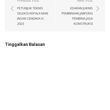
Navigasi
Previous Post
Next Post
pos
PETUNJUK TEKNIS
EDARAN JUKNIS
SELEKSI KEPALA MAN
PEMBINAAN JABFUNG
INSAN CENDIKIA IC
PEMBINA JASA
2023
KONSTRUKSI
Tinggalkan Balasan