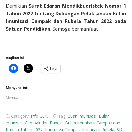
Demikian
Surat Edaran Mendikbudristek Nomor 1
Tahun 2022 tentang Dukungan Pelaksanaan Bulan
Imunisasi Campak dan Rubela Tahun 2022 pada
Satuan Pendidikan
. Semoga bermanfaat.
Bagikan ini:
Klik
Klik
Lagi
untuk
untuk
membagikan
berbagi
di
di
Facebook(Membuka
X(Membuka
di
di
Menyukai ini:
jendela
jendela
yang
yang
Memuat...
baru)
baru)
Category:
Info Guru
Tag:
Buan imunisasi
,
Bulan
imunisasi Campak dan Rubela
,
Bulan Imunisasi Campak dan
Rubela Tahun 2022
,
Imunisasi Campak
,
Imunisasi Rubela
,
SD