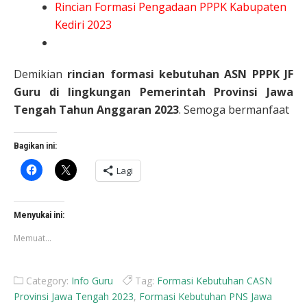
Rincian Formasi Pengadaan PPPK Kabupaten
Kediri 2023
Demikian
rincian
formasi kebutuhan ASN PPPK JF
Guru di lingkungan Pemerintah Provinsi Jawa
Tengah Tahun Anggaran 2023
. Semoga bermanfaat
Bagikan ini:
Klik
Klik
Lagi
untuk
untuk
membagikan
berbagi
di
di
Facebook(Membuka
X(Membuka
di
di
Menyukai ini:
jendela
jendela
yang
yang
Memuat...
baru)
baru)
Category:
Info Guru
Tag:
Formasi Kebutuhan CASN
Provinsi Jawa Tengah 2023
,
Formasi Kebutuhan PNS Jawa