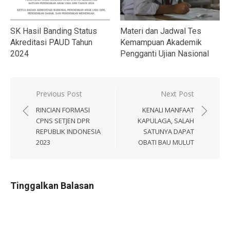
SK Hasil Banding Status
Materi dan Jadwal Tes
Akreditasi PAUD Tahun
Kemampuan Akademik
2024
Pengganti Ujian Nasional
Navigasi
Previous Post
Next Post
pos
RINCIAN FORMASI
KENALI MANFAAT
CPNS SETJEN DPR
KAPULAGA, SALAH
REPUBLIK INDONESIA
SATUNYA DAPAT
2023
OBATI BAU MULUT
Tinggalkan Balasan