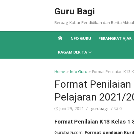
Skip
Guru Bagi
to
content
Berbagi Kabar Pendidikan dan Berita Aktual
INFO GURU
PERANGKAT AJAR
RAGAM BERITA
»
»
Home
Info Guru
Format Penilaian K13 
Format Penilaian
Pelajaran 2021/2
Posted
Author
Juni 29, 2021
gurubagi
0
on
Format Penilaian K13 Kelas 1
Gurubagi.com.
Format penilaian Kur