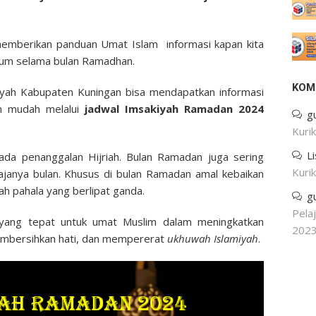
mberikan panduan Umat Islam informasi kapan kita
num selama bulan Ramadhan.
KOM
layah Kabupaten Kuningan bisa mendapatkan informasi
an mudah melalui
jadwal Imsakiyah Ramadan 2024
g
Kuri
L
ada penanggalan Hijriah. Bulan Ramadan juga sering
Kuri
ajanya bulan. Khusus di bulan Ramadan amal kebaikan
h pahala yang berlipat ganda.
g
Pela
yang tepat untuk umat Muslim dalam meningkatkan
202
membersihkan hati, dan mempererat
ukhuwah Islamiyah
.