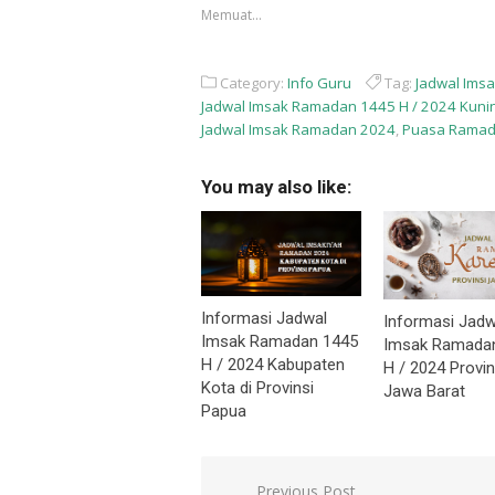
yang
yang
Memuat...
baru)
baru)
Category:
Info Guru
Tag:
Jadwal Ims
Jadwal Imsak Ramadan 1445 H / 2024 Kuni
Jadwal Imsak Ramadan 2024
,
Puasa Ramad
You may also like:
Informasi Jadwal
Informasi Jadw
Imsak Ramadan 1445
Imsak Ramada
H / 2024 Kabupaten
H / 2024 Provin
Kota di Provinsi
Jawa Barat
Papua
Navigasi
Previous Post