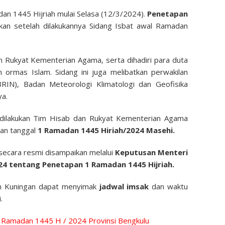
n 1445 Hijriah mulai Selasa (12/3/2024).
Penetapan
kan setelah dilakukannya Sidang Isbat awal Ramadan
n Rukyat Kementerian Agama, serta dihadiri para duta
 ormas Islam. Sidang ini juga melibatkan perwakilan
BRIN), Badan Meteorologi Klimatologi dan Geofisika
ya.
g dilakukan Tim Hisab dan Rukyat Kementerian Agama
dan tanggal
1 Ramadan 1445 Hiriah/2024 Masehi.
secara resmi disampaikan melalui
Keputusan Menteri
4 tentang Penetapan 1 Ramadan 1445 Hijriah.
en Kuningan dapat menyimak
jadwal imsak
dan waktu
.
k Ramadan 1445 H / 2024 Provinsi Bengkulu