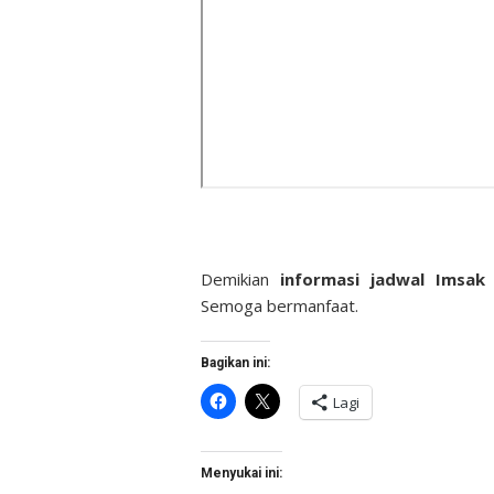
Demikian
informasi jadwal Imsa
Semoga bermanfaat.
Bagikan ini:
Klik
Klik
Lagi
untuk
untuk
membagikan
berbagi
di
di
Facebook(Membuka
X(Membuka
di
di
Menyukai ini:
jendela
jendela