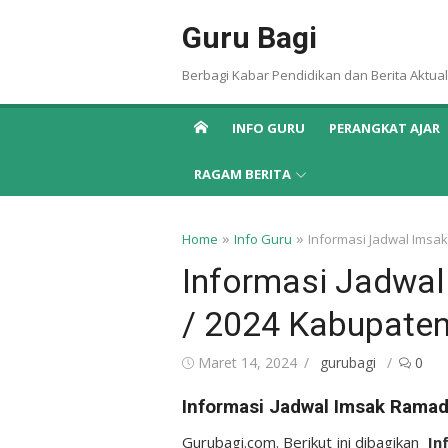
Skip
Guru Bagi
to
content
Berbagi Kabar Pendidikan dan Berita Aktual
INFO GURU
PERANGKAT AJAR
RAGAM BERITA
»
»
Home
Info Guru
Informasi Jadwal Ims
Informasi Jadwa
/ 2024 Kabupate
Posted
Author
Maret 14, 2024
gurubagi
0
on
Informasi Jadwal Imsak Rama
Gurubagi.com. Berikut ini dibagikan
In