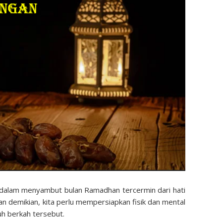
 dalam menyambut bulan Ramadhan tercermin dari hati
an demikian, kita perlu mempersiapkan fisik dan mental
h berkah tersebut.