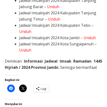
Jadwal Imsakiyah 2024 Kabupaten Tanjung
Jabung Barat –
Unduh
Jadwal Imsakiyah 2024 Kabupaten Tanjung
Jabung Timur –
Unduh
Jadwal Imsakiyah 2024 Kabupaten Tebo –
Unduh
Jadwal Imsakiyah 2024 Kota Jambi –
Unduh
Jadwal Imsakiyah 2024 Kota Sungaipenuh –
Unduh
Demikian
Informasi Jadwal Imsak Ramadan 1445
Hijriah / 2024 Provinsi Jambi.
Semoga bermanfaat
Bagikan ini:
Klik
Klik
Lagi
untuk
untuk
membagikan
berbagi
di
di
Facebook(Membuka
X(Membuka
di
di
Menyukai ini:
jendela
jendela