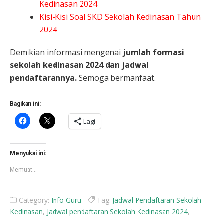
Kedinasan 2024
Kisi-Kisi Soal SKD Sekolah Kedinasan Tahun
2024
Demikian informasi mengenai
jumlah formasi
sekolah kedinasan 2024 dan jadwal
pendaftarannya.
Semoga bermanfaat.
Bagikan ini:
Klik
Klik
Lagi
untuk
untuk
membagikan
berbagi
di
di
Facebook(Membuka
X(Membuka
di
di
Menyukai ini:
jendela
jendela
yang
yang
Memuat...
baru)
baru)
Category:
Info Guru
Tag:
Jadwal Pendaftaran Sekolah
Kedinasan
,
Jadwal pendaftaran Sekolah Kedinasan 2024
,