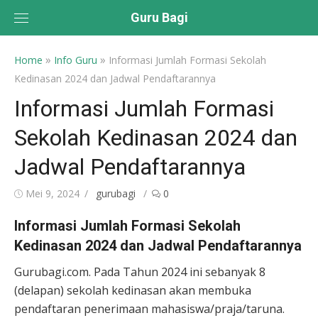
Skip
Guru Bagi
to
content
»
»
Home
Info Guru
Informasi Jumlah Formasi Sekolah
Kedinasan 2024 dan Jadwal Pendaftarannya
Informasi Jumlah Formasi
Sekolah Kedinasan 2024 dan
Jadwal Pendaftarannya
Posted
Author
Mei 9, 2024
gurubagi
0
on
Informasi Jumlah Formasi Sekolah
Kedinasan 2024 dan Jadwal Pendaftarannya
Gurubagi.com. Pada Tahun 2024 ini sebanyak 8
(delapan) sekolah kedinasan akan membuka
pendaftaran penerimaan mahasiswa/praja/taruna.