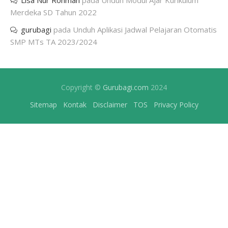
Lisa Nur Rohmah
pada
Unduh Modul Ajar Kurikulum
Merdeka SD Tahun 2022
gurubagi
pada
Unduh Aplikasi Jadwal Pelajaran Otomatis
SMP MTs TA 2023/2024
Copyright ©
Gurubagi.com
2024
Sitemap
Kontak
Disclaimer
TOS
Privacy Policy