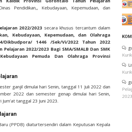
n Kaldik Provinsi Gorontalo Tahun Pelajaran
 Dinas Pendidikan,, Kebudayaan, Kepemudaan, dan
Pelajaran 2022/2023
secara khusus tercantum dalam
ikan, Kebudayaan, Kepemudaan, dan Olahraga
KOM
.4/Dikbudpora/ 1446 /Sek/Vi/2022 Tahun 2022
g
un Pelajaran 2022/2023 Bagi SMA/SMALB Dan SMK
Kuri
n Kebudayaan Pemuda Dan Olahraga Provinsi
L
Kuri
lajaran
g
er ganjil dimulai hari Senin, tanggal 11 Juli 2022 dan
Pela
sember 2022 dan semester genap dimulai hari Senin,
202
i Jum’at tanggal 23 Juni 2023.
ajaran
Baru (PPDB) diaturtersendiri dalam Keputusan Kepala