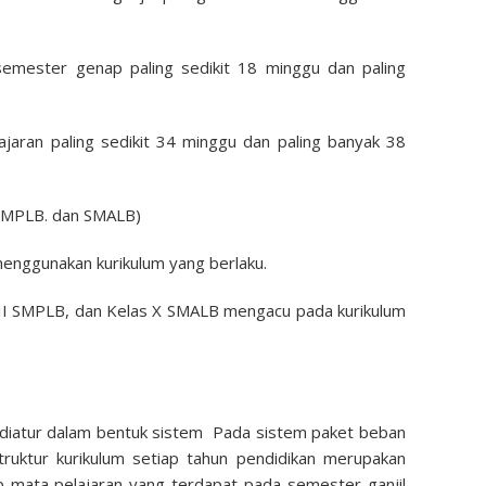
 semester genap paling sedikit 18 minggu dan paling
lajaran paling sedikit 34 minggu dan paling banyak 38
 SMPLB. dan SMALB)
menggunakan kurikulum yang berlaku.
VII SMPLB, dan Kelas X SMALB mengacu pada kurikulum
 diatur dalam bentuk sistem Pada sistem paket beban
truktur kurikulum setiap tahun pendidikan merupakan
p mata pelajaran yang terdapat pada semester ganjil