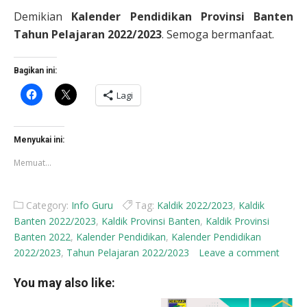
Demikian
Kalender Pendidikan Provinsi Banten
Tahun Pelajaran 2022/2023
. Semoga bermanfaat.
Bagikan ini:
Klik
Klik
Lagi
untuk
untuk
membagikan
berbagi
di
di
Facebook(Membuka
X(Membuka
di
di
Menyukai ini:
jendela
jendela
yang
yang
Memuat...
baru)
baru)
Category:
Info Guru
Tag:
Kaldik 2022/2023
,
Kaldik
Banten 2022/2023
,
Kaldik Provinsi Banten
,
Kaldik Provinsi
Banten 2022
,
Kalender Pendidikan
,
Kalender Pendidikan
2022/2023
,
Tahun Pelajaran 2022/2023
Leave a comment
You may also like: