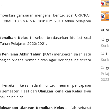
.
emberikan gambaran mengenai bentuk soal UKK/PAT
k Kelas 10 SMA MA Kurikulum 2013 tahun pelajaran
KOM
Kenaikan Kelas
tersebut berdasarkan kisi-kisi soal
g
 Tahun Pelajaran 2020/2021.
Kuri
L
 Penilaian Akhir Tahun (PAT)
merupakan salah satu
Kuri
ai bagian proses pembelajaran agar berlangsung secara
g
Pela
202
kenaikan kelas adalah untuk menilai pencapaian
u semester. Hasil dari
Ulangan Kenaikan Kelas
akan
ajuan belajar.
laksanaan Ulangan Kenaikan Kelas
adalah sebagai