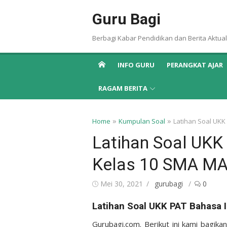
Skip
Guru Bagi
to
content
Berbagi Kabar Pendidikan dan Berita Aktual
INFO GURU
PERANGKAT AJAR
RAGAM BERITA
»
»
Home
Kumpulan Soal
Latihan Soal UK
Latihan Soal UKK
Kelas 10 SMA MA
Posted
Author
Mei 30, 2021
gurubagi
0
on
Latihan Soal UKK PAT Bahasa
Gurubagi.com. Berikut ini kami bagika