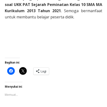
soal UKK PAT Sejarah Peminatan Kelas 10 SMA MA
Kurikulum 2013 Tahun 2021
.
Semoga bermanfaat
untuk membantu belajar peserta didik.
Bagikan ini:
Klik
Klik
Lagi
untuk
untuk
membagikan
berbagi
di
di
Facebook(Membuka
X(Membuka
di
di
Menyukai ini:
jendela
jendela
yang
yang
Memuat...
baru)
baru)