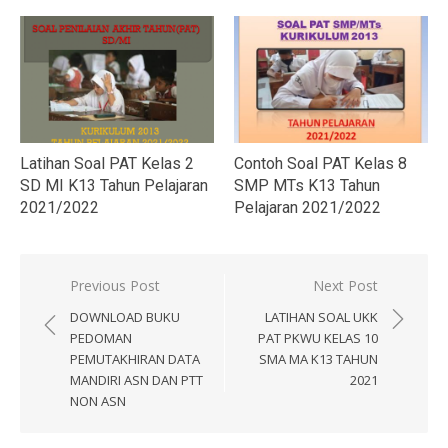
Latihan Soal PAT Kelas 2
Contoh Soal PAT Kelas 8
SD MI K13 Tahun Pelajaran
SMP MTs K13 Tahun
2021/2022
Pelajaran 2021/2022
Navigasi
Previous Post
Next Post
pos
DOWNLOAD BUKU
LATIHAN SOAL UKK
PEDOMAN
PAT PKWU KELAS 10
PEMUTAKHIRAN DATA
SMA MA K13 TAHUN
MANDIRI ASN DAN PTT
2021
NON ASN