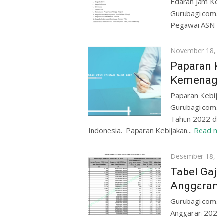
Edaran Jam K
Gurubagi.com
Pegawai ASN 
Posted
November 18,
on
Paparan 
Kemenag
Paparan Keb
Gurubagi.com
Tahun 2022 d
Indonesia. Paparan Kebijakan...
Read 
Posted
Desember 18,
on
Tabel Ga
Anggara
Gurubagi.com
Anggaran 2022