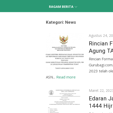
RAGAM BERITA
Kategori:
News
Posted
Agustus 24, 2
on
Rincian 
Agung T
Rincian Form
Gurubagi.com
2023 telah ol
ASN...
Read more
Posted
Maret 22, 202
on
Edaran J
1444 Hijr