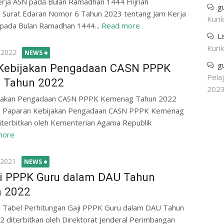
erja ASN pada Bulan Ramadhan 1444 Hijriah
g
. Surat Edaran Nomor 6 Tahun 2023 tentang Jam Kerja
Kuri
pada Bulan Ramadhan 1444...
Read more
L
Kuri
 2022
NEWS
g
Kebijakan Pengadaan CASN PPPK
Pela
 Tahun 2022
202
ijakan Pengadaan CASN PPPK Kemenag Tahun 2022
. Paparan Kebijakan Pengadaan CASN PPPK Kemenag
iterbitkan oleh Kementerian Agama Republik
more
 2021
NEWS
ji PPPK Guru dalam DAU Tahun
n 2022
. Tabel Perhitungan Gaji PPPK Guru dalam DAU Tahun
 diterbitkan oleh Direktorat Jenderal Perimbangan