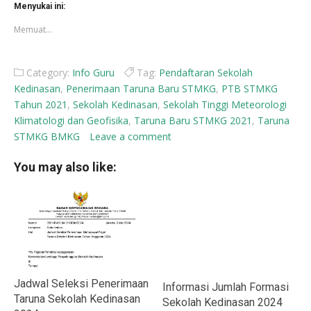
di
di
Menyukai ini:
jendela
jendela
yang
yang
Memuat...
baru)
baru)
Category:
Info Guru
Tag:
Pendaftaran Sekolah
Kedinasan
,
Penerimaan Taruna Baru STMKG
,
PTB STMKG
Tahun 2021
,
Sekolah Kedinasan
,
Sekolah Tinggi Meteorologi
Klimatologi dan Geofisika
,
Taruna Baru STMKG 2021
,
Taruna
STMKG BMKG
Leave a comment
You may also like:
Jadwal Seleksi Penerimaan
Informasi Jumlah Formasi
Taruna Sekolah Kedinasan
Sekolah Kedinasan 2024