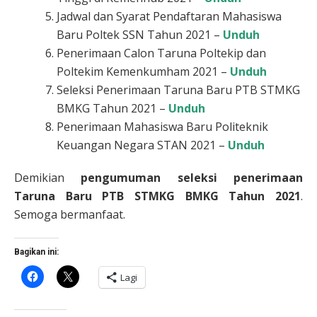
Jadwal dan Syarat Pendaftaran Mahasiswa
Baru Poltek SSN Tahun 2021 –
Unduh
Penerimaan Calon Taruna Poltekip dan
Poltekim Kemenkumham 2021 –
Unduh
Seleksi Penerimaan Taruna Baru PTB STMKG
BMKG Tahun 2021 –
Unduh
Penerimaan Mahasiswa Baru Politeknik
Keuangan Negara STAN 2021 –
Unduh
Demikian
pengumuman seleksi penerimaan
Taruna Baru PTB STMKG BMKG Tahun 2021
.
Semoga bermanfaat.
Bagikan ini:
Klik
Klik
Lagi
untuk
untuk
membagikan
berbagi
di
di
Facebook(Membuka
X(Membuka