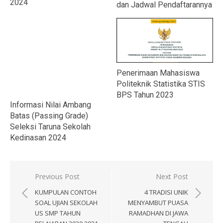
2024
dan Jadwal Pendaftarannya
Penerimaan Mahasiswa
Politeknik Statistika STIS
BPS Tahun 2023
Informasi Nilai Ambang
Batas (Passing Grade)
Seleksi Taruna Sekolah
Kedinasan 2024
Navigasi
Previous Post
Next Post
pos
KUMPULAN CONTOH
4 TRADISI UNIK
SOAL UJIAN SEKOLAH
MENYAMBUT PUASA
US SMP TAHUN
RAMADHAN DI JAWA