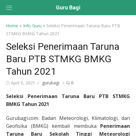
Skip
Guru Bagi
to
content
»
»
Home
Info Guru
Seleksi Penerimaan Taruna Baru PTB
STMKG BMKG Tahun 2021
Seleksi Penerimaan Taruna
Baru PTB STMKG BMKG
Tahun 2021
Posted
Author
April 6, 2021
gurubagi
0
on
Seleksi Penerimaan Taruna Baru PTB STMKG
BMKG Tahun 2021
Gurubagi.com. Badan Meteorologi, Klimatologi, dan
Geofisika (BMKG) kembali membuka
Penerimaan
Taruna Baru Sekolah Tinggi Meteorologi