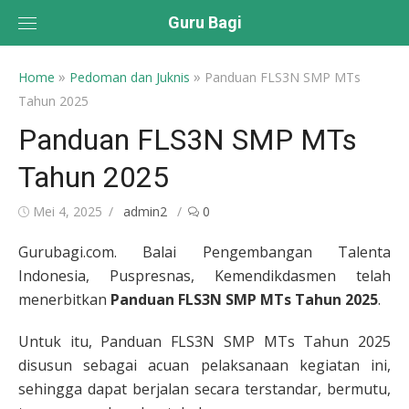
Skip
Guru Bagi
to
content
»
»
Home
Pedoman dan Juknis
Panduan FLS3N SMP MTs
Tahun 2025
Panduan FLS3N SMP MTs
Tahun 2025
Posted
Author
Mei 4, 2025
admin2
0
on
Gurubagi.com. Balai Pengembangan Talenta
Indonesia, Puspresnas, Kemendikdasmen telah
menerbitkan
Panduan FLS3N SMP MTs Tahun 2025
.
Untuk itu, Panduan FLS3N SMP MTs Tahun 2025
disusun sebagai acuan pelaksanaan kegiatan ini,
sehingga dapat berjalan secara terstandar, bermutu,