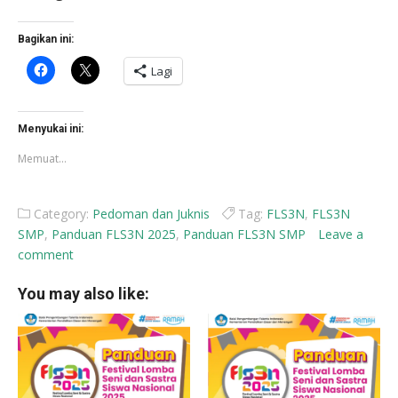
Bagikan ini:
Klik
Klik
Lagi
untuk
untuk
membagikan
berbagi
di
di
Facebook(Membuka
X(Membuka
di
di
Menyukai ini:
jendela
jendela
yang
yang
Memuat...
baru)
baru)
Category:
Pedoman dan Juknis
Tag:
FLS3N
,
FLS3N
SMP
,
Panduan FLS3N 2025
,
Panduan FLS3N SMP
Leave a
comment
You may also like: