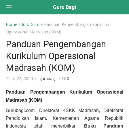
Skip
Guru Bagi
to
content
»
»
Home
Info Guru
Panduan Pengembangan Kurikulum
Operasional Madrasah (KOM)
Panduan Pengembangan
Kurikulum Operasional
Madrasah (KOM)
Posted
Author
Juli 22, 2024
gurubagi
0
on
Panduan Pengembangan Kurikulum Operasional
Madrasah (KOM)
Gurubagi.com. Direktorat KSKK Madrasah, Direktorat
Pendidikan Islam, Kementerian Agama Republik
Indonesia telah menerbitkan
Buku Panduan