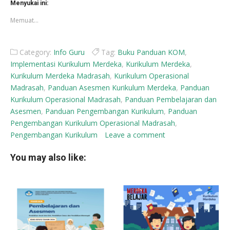
di
di
Menyukai ini:
jendela
jendela
yang
yang
Memuat...
baru)
baru)
Category:
Info Guru
Tag:
Buku Panduan KOM
,
Implementasi Kurikulum Merdeka
,
Kurikulum Merdeka
,
Kurikulum Merdeka Madrasah
,
Kurikulum Operasional
Madrasah
,
Panduan Asesmen Kurikulum Merdeka
,
Panduan
Kurikulum Operasional Madrasah
,
Panduan Pembelajaran dan
Asesmen
,
Panduan Pengembangan Kurikulum
,
Panduan
Pengembangan Kurikulum Operasional Madrasah
,
Pengembangan Kurikulum
Leave a comment
You may also like: