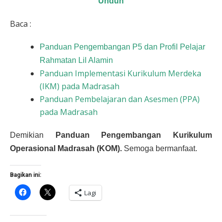
Unduh
Baca :
Panduan Pengembangan P5 dan Profil Pelajar
Rahmatan Lil Alamin
Panduan Implementasi Kurikulum Merdeka
(IKM) pada Madrasah
Panduan Pembelajaran dan Asesmen (PPA)
pada Madrasah
Demikian
Panduan Pengembangan Kurikulum
Operasional Madrasah (KOM).
Semoga bermanfaat.
Bagikan ini:
Klik
Klik
Lagi
untuk
untuk
membagikan
berbagi
di
di
Facebook(Membuka
X(Membuka