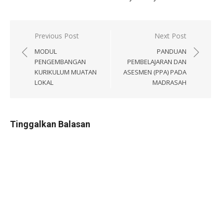
Navigasi
Previous Post
Next Post
pos
MODUL
PANDUAN
PENGEMBANGAN
PEMBELAJARAN DAN
KURIKULUM MUATAN
ASESMEN (PPA) PADA
LOKAL
MADRASAH
Tinggalkan Balasan