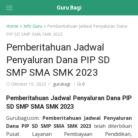
Skip
Guru Bagi
to
content
»
»
Home
Info Guru
Pemberitahuan Jadwal Penyaluran Dana
PIP SD SMP SMA SMK 2023
Pemberitahuan Jadwal
Penyaluran Dana PIP SD
SMP SMA SMK 2023
Posted
Author
Oktober 15, 2023
gurubagi
0
on
Pemberitahuan Jadwal Penyaluran Dana PIP
SD SMP SMA SMK 2023
Gurubagi.com.
Pemberitahuan Jadwal Penyaluran
Dana PIP SD SMP SMA SMK 2023
telah diterbikan
Pusat Layanan Pembiayaan Pendidikan,