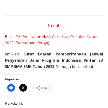
Unduh
Baca :
SE Penetapan Hasil Akreditasi Sekolah Tahun
2023 (Penetapan Ketiga)
emikian
Surat
Edaran Pemberitahuan Jadwal
Penyaluran Dana Program Indonesia Pintar SD
SMP SMA SMK Tahun 2023
. Semoga bermanfaat
Bagikan ini:
Klik
Klik
Lagi
untuk
untuk
membagikan
berbagi
di
di
Facebook(Membuka
X(Membuka
di
di
Menyukai ini:
jendela
jendela