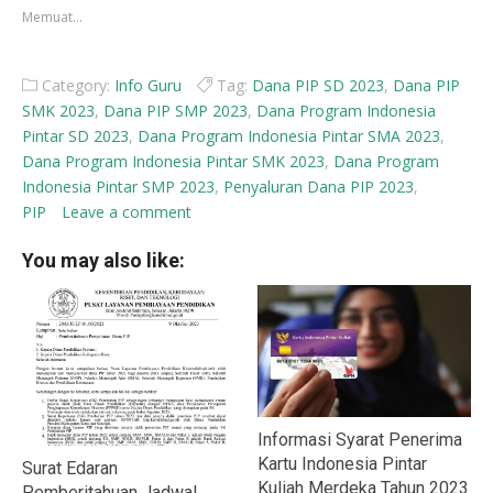
yang
yang
Memuat...
baru)
baru)
Category:
Info Guru
Tag:
Dana PIP SD 2023
,
Dana PIP
SMK 2023
,
Dana PIP SMP 2023
,
Dana Program Indonesia
Pintar SD 2023
,
Dana Program Indonesia Pintar SMA 2023
,
Dana Program Indonesia Pintar SMK 2023
,
Dana Program
Indonesia Pintar SMP 2023
,
Penyaluran Dana PIP 2023
,
PIP
Leave a comment
You may also like:
Informasi Syarat Penerima
Kartu Indonesia Pintar
Surat Edaran
Kuliah Merdeka Tahun 2023
Pemberitahuan Jadwal