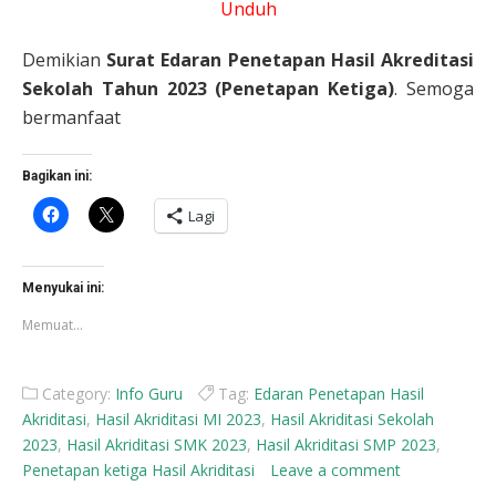
Unduh
Demikian
Surat Edaran Penetapan Hasil Akreditasi
Sekolah Tahun 2023 (Penetapan Ketiga)
. Semoga
bermanfaat
Bagikan ini:
Klik
Klik
Lagi
untuk
untuk
membagikan
berbagi
di
di
Facebook(Membuka
X(Membuka
di
di
Menyukai ini:
jendela
jendela
yang
yang
Memuat...
baru)
baru)
Category:
Info Guru
Tag:
Edaran Penetapan Hasil
Akriditasi
,
Hasil Akriditasi MI 2023
,
Hasil Akriditasi Sekolah
2023
,
Hasil Akriditasi SMK 2023
,
Hasil Akriditasi SMP 2023
,
Penetapan ketiga Hasil Akriditasi
Leave a comment