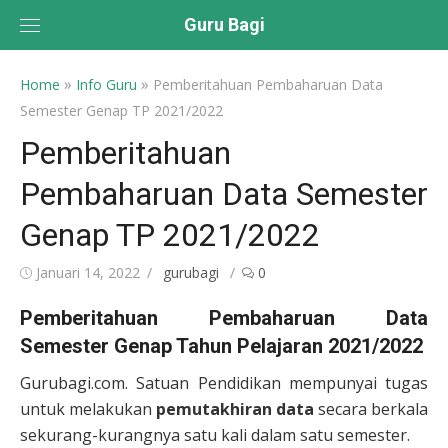
Skip
Guru Bagi
to
content
»
»
Home
Info Guru
Pemberitahuan Pembaharuan Data
Semester Genap TP 2021/2022
Pemberitahuan
Pembaharuan Data Semester
Genap TP 2021/2022
Posted
Author
Januari 14, 2022
gurubagi
0
on
Pemberitahuan Pembaharuan Data
Semester Genap Tahun Pelajaran 2021/2022
Gurubagi.com. Satuan Pendidikan mempunyai tugas
untuk melakukan
pemutakhiran data
secara berkala
sekurang-kurangnya satu kali dalam satu semester.