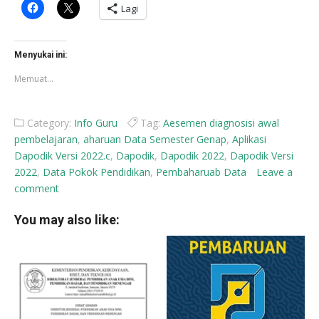
Klik
Klik
Lagi
untuk
untuk
membagikan
berbagi
di
di
Facebook(Membuka
X(Membuka
di
di
Menyukai ini:
jendela
jendela
yang
yang
Memuat...
baru)
baru)
Category:
Info Guru
Tag:
Aesemen diagnosisi awal
pembelajaran
,
aharuan Data Semester Genap
,
Aplikasi
Dapodik Versi 2022.c
,
Dapodik
,
Dapodik 2022
,
Dapodik Versi
2022
,
Data Pokok Pendidikan
,
Pembaharuab Data
Leave a
comment
You may also like: