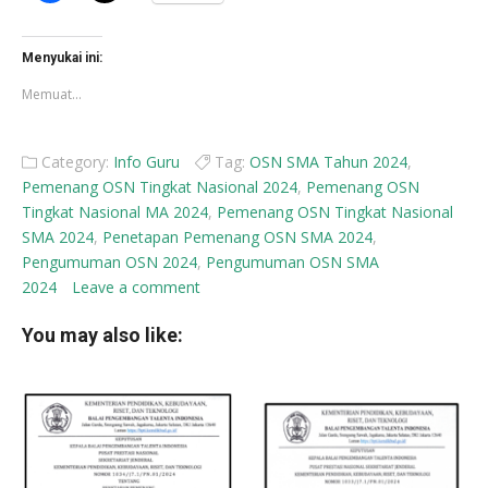
membagikan
berbagi
di
di
Facebook(Membuka
X(Membuka
di
di
Menyukai ini:
jendela
jendela
yang
yang
Memuat...
baru)
baru)
Category:
Info Guru
Tag:
OSN SMA Tahun 2024
,
Pemenang OSN Tingkat Nasional 2024
,
Pemenang OSN
Tingkat Nasional MA 2024
,
Pemenang OSN Tingkat Nasional
SMA 2024
,
Penetapan Pemenang OSN SMA 2024
,
Pengumuman OSN 2024
,
Pengumuman OSN SMA
2024
Leave a comment
You may also like: