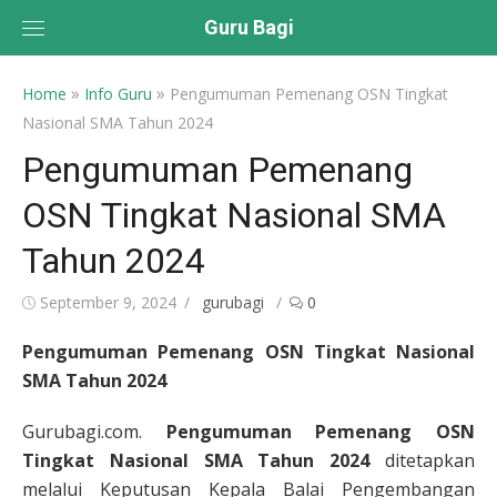
Skip
Guru Bagi
to
content
»
»
Home
Info Guru
Pengumuman Pemenang OSN Tingkat
Nasional SMA Tahun 2024
Pengumuman Pemenang
OSN Tingkat Nasional SMA
Tahun 2024
Posted
Author
September 9, 2024
gurubagi
0
on
Pengumuman Pemenang OSN Tingkat Nasional
SMA Tahun 2024
Gurubagi.com.
Pengumuman Pemenang OSN
Tingkat Nasional SMA Tahun 2024
ditetapkan
melalui Keputusan Kepala Balai Pengembangan