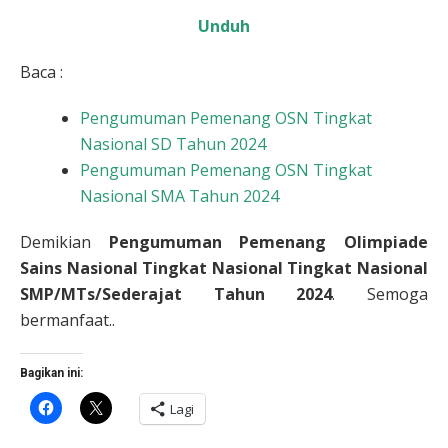
Unduh
Baca :
Pengumuman Pemenang OSN Tingkat
Nasional SD Tahun 2024
Pengumuman Pemenang OSN Tingkat
Nasional SMA Tahun 2024
Demikian
Pengumuman Pemenang Olimpiade
Sains Nasional Tingkat Nasional Tingkat Nasional
SMP/MTs/Sederajat Tahun 2024
. Semoga
bermanfaat..
Bagikan ini:
Klik
Klik
Lagi
untuk
untuk
membagikan
berbagi
di
di