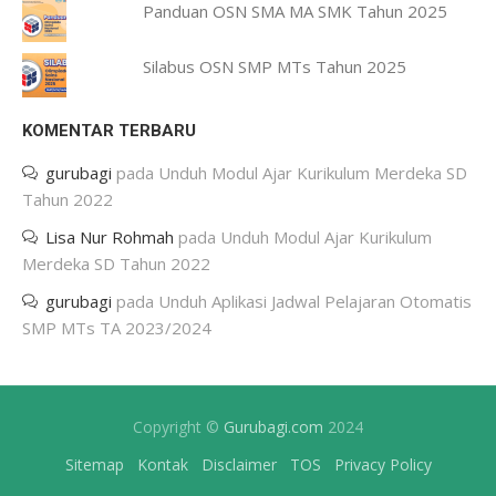
Panduan OSN SMA MA SMK Tahun 2025
Silabus OSN SMP MTs Tahun 2025
KOMENTAR TERBARU
gurubagi
pada
Unduh Modul Ajar Kurikulum Merdeka SD
Tahun 2022
Lisa Nur Rohmah
pada
Unduh Modul Ajar Kurikulum
Merdeka SD Tahun 2022
gurubagi
pada
Unduh Aplikasi Jadwal Pelajaran Otomatis
SMP MTs TA 2023/2024
Copyright ©
Gurubagi.com
2024
Sitemap
Kontak
Disclaimer
TOS
Privacy Policy