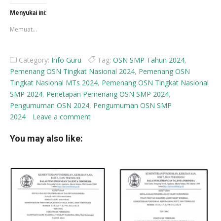
Facebook(Membuka
X(Membuka
di
di
Menyukai ini:
jendela
jendela
yang
yang
Memuat...
baru)
baru)
Category:
Info Guru
Tag:
OSN SMP Tahun 2024
,
Pemenang OSN Tingkat Nasional 2024
,
Pemenang OSN
Tingkat Nasional MTs 2024
,
Pemenang OSN Tingkat Nasional
SMP 2024
,
Penetapan Pemenang OSN SMP 2024
,
Pengumuman OSN 2024
,
Pengumuman OSN SMP
2024
Leave a comment
You may also like: