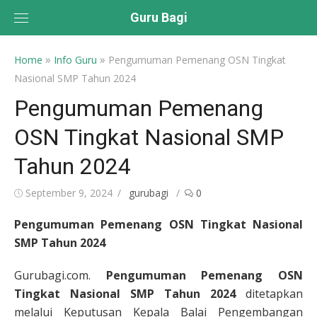
Skip
Guru Bagi
to
content
»
»
Home
Info Guru
Pengumuman Pemenang OSN Tingkat
Nasional SMP Tahun 2024
Pengumuman Pemenang
OSN Tingkat Nasional SMP
Tahun 2024
Posted
Author
September 9, 2024
gurubagi
0
on
Pengumuman Pemenang OSN Tingkat Nasional
SMP Tahun 2024
Gurubagi.com.
Pengumuman Pemenang OSN
Tingkat Nasional SMP Tahun 2024
ditetapkan
melalui Keputusan Kepala Balai Pengembangan