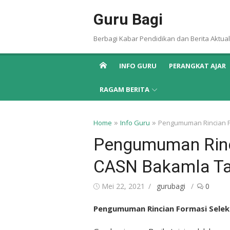
Skip
Guru Bagi
to
content
Berbagi Kabar Pendidikan dan Berita Aktual
INFO GURU
PERANGKAT AJAR
RAGAM BERITA
»
»
Home
Info Guru
Pengumuman Rincian F
Pengumuman Rinc
CASN Bakamla T
Posted
Author
Mei 22, 2021
gurubagi
0
on
Pengumuman Rincian Formasi Selek