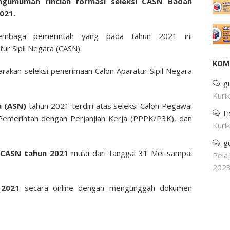
ngumuman rincian formasi seleksi CASN Badan
021.
lembaga pemerintah yang pada tahun 2021 ini
ur Sipil Negara (CASN).
KOM
akan seleksi penerimaan Calon Aparatur Sipil Negara
g
Kuri
a (ASN)
tahun 2021 terdiri atas seleksi Calon Pegawai
L
 Pemerintah dengan Perjanjian Kerja (PPPK/P3K), dan
Kuri
g
i CASN tahun 2021
mulai dari tanggal 31 Mei sampai
Pela
202
 2021
secara online dengan mengunggah dokumen
.