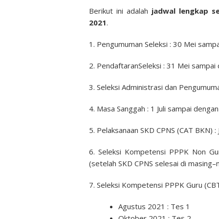
Berikut ini adalah
jadwal lengkap se
2021
.
1.
Pengumuman
Seleksi :
30 Mei sampa
2. Pendaftaran
Seleksi :
31 Mei sampai 
3. Seleksi
Administrasi
dan
Pengumum
4.
Masa
Sanggah :
1 Juli sampai dengan
5.
Pelaksanaan
SKD
CPNS (CAT BKN) :
6.
Seleksi
Kompetensi
PPPK Non Gu
(
setelah
SKD CPNS
selesai
di
masing
–
7.
Seleksi Kompetensi
PPPK Guru (CBT
Agustus
2021 : Tes 1
Oktober
2021 : Tes 2