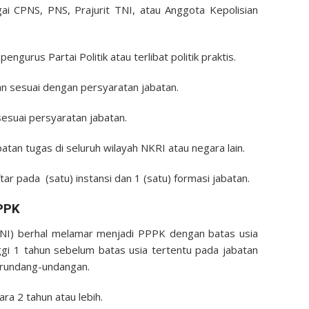
ai CPNS, PNS, Prajurit TNI, atau Anggota Kepolisian
ngurus Partai Politik atau terlibat politik praktis.
kan sesuai dengan persyaratan jabatan.
sesuai persyaratan jabatan.
tan tugas di seluruh wilayah NKRI atau negara lain.
r pada (satu) instansi dan 1 (satu) formasi jabatan.
PPK
WNI) berhal melamar menjadi PPPK dengan batas usia
nggi 1 tahun sebelum batas usia tertentu pada jabatan
erundang-undangan.
ra 2 tahun atau lebih.