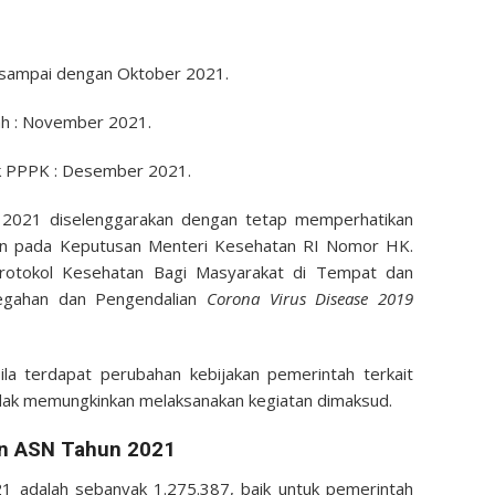
sampai dengan
Oktober
2021.
h :
November 2021.
k
PPPK :
Desember
2021.
n 2021
diselenggarakan
dengan
tetap
memperhatikan
an
pada Keputusan Menteri Kesehatan RI
Nomor
HK.
rotokol
Kesehatan
Bagi
Masyarakat di
Tempat
dan
egahan
dan
Pengendalian
Corona Virus Disease 2019
ila
terdapat
perubahan
kebijakan
pemerintah
terkait
dak
memungkinkan
melaksanakan
kegiatan
dimaksud
.
n ASN Tahun 2021
1 adalah sebanyak 1.275.387, baik untuk pemerintah