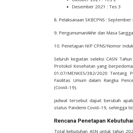
Desember
2021 : Tes 3
8. Pelaksanaan
SKB
CPNS :
September 
9.
Pengumuman
Akhir
dan
Masa
Sangga
10.
Penetapan
NIP
CPNS/
Nomor
Indu
Seluruh
kegiatan
seleksi CASN Tahu
Protokol
Kesehatan
yang
berpedom
01.07/MENKES/382/
2020
Tentang
P
Fasilitas
Umum
dalam
Rangka
Penc
(Covid
–
19).
Jadwal
tersebut
dapat berubah
apab
status
Pandemi
Covid
–
19,
sehingga
ti
Rencana Penetapan Kebutuha
Total kebutuhan ASN untuk tahun 202