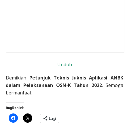
Unduh
Demikian
Petunjuk Teknis Juknis Aplikasi ANBK
dalam Pelaksanaan OSN-K Tahun 2022
. Semoga
bermanfaat.
Bagikan ini:
Klik
Klik
Lagi
untuk
untuk
membagikan
berbagi
di
di