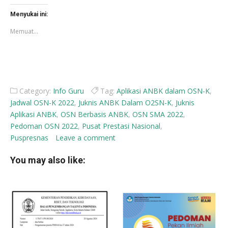
Facebook(Membuka
X(Membuka
di
di
Menyukai ini:
jendela
jendela
yang
yang
Memuat...
baru)
baru)
Category:
Info Guru
Tag:
Aplikasi ANBK dalam OSN-K
,
Jadwal OSN-K 2022
,
Juknis ANBK Dalam O2SN-K
,
Juknis
Aplikasi ANBK
,
OSN Berbasis ANBK
,
OSN SMA 2022
,
Pedoman OSN 2022
,
Pusat Prestasi Nasional
,
Puspresnas
Leave a comment
You may also like: