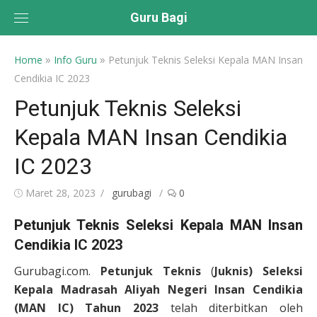
Skip
Guru Bagi
to
content
»
»
Home
Info Guru
Petunjuk Teknis Seleksi Kepala MAN Insan
Cendikia IC 2023
Petunjuk Teknis Seleksi
Kepala MAN Insan Cendikia
IC 2023
Posted
Author
Maret 28, 2023
gurubagi
0
on
Petunjuk Teknis Seleksi Kepala MAN Insan
Cendikia IC 2023
Gurubagi.com.
Petunjuk Teknis
(
Juknis) Seleksi
Kepala Madrasah Aliyah Negeri Insan Cendikia
(MAN IC) Tahun 2023
telah diterbitkan oleh