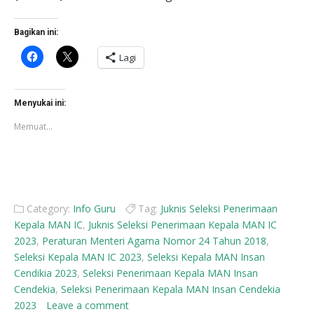
Bagikan ini:
Klik
Klik
Lagi
untuk
untuk
membagikan
berbagi
di
di
Facebook(Membuka
X(Membuka
di
di
Menyukai ini:
jendela
jendela
yang
yang
Memuat...
baru)
baru)
Category:
Info Guru
Tag:
Juknis Seleksi Penerimaan
Kepala MAN IC
,
Juknis Seleksi Penerimaan Kepala MAN IC
2023
,
Peraturan Menteri Agama Nomor 24 Tahun 2018
,
Seleksi Kepala MAN IC 2023
,
Seleksi Kepala MAN Insan
Cendikia 2023
,
Seleksi Penerimaan Kepala MAN Insan
Cendekia
,
Seleksi Penerimaan Kepala MAN Insan Cendekia
2023
Leave a comment