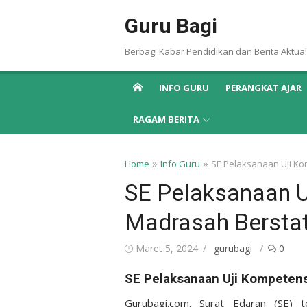
Skip
Guru Bagi
to
content
Berbagi Kabar Pendidikan dan Berita Aktual
INFO GURU
PERANGKAT AJAR
RAGAM BERITA
»
»
Home
Info Guru
SE Pelaksanaan Uji K
SE Pelaksanaan U
Madrasah Bersta
Posted
Author
Maret 5, 2024
gurubagi
0
on
SE Pelaksanaan Uji Kompeten
Gurubagi.com. Surat Edaran (SE) 