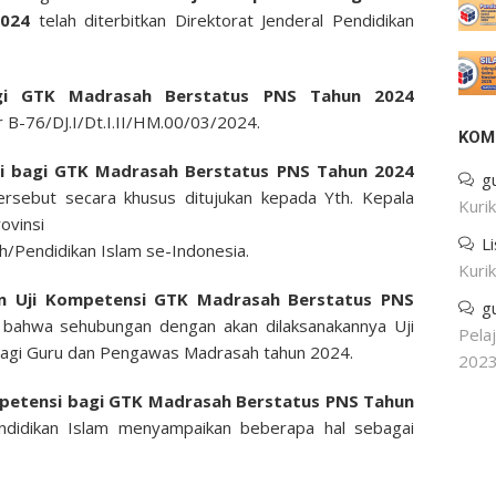
2024
telah diterbitkan Direktorat Jenderal Pendidikan
agi GTK Madrasah Berstatus PNS Tahun 2024
r B-76/DJ.I/Dt.I.II/HM.00/03/2024.
KOM
si bagi GTK Madrasah Berstatus PNS Tahun 2024
g
ersebut secara khusus ditujukan kepada Yth. Kepala
Kuri
ovinsi
L
h/Pendidikan Islam se-Indonesia.
Kuri
an Uji Kompetensi GTK Madrasah Berstatus PNS
g
 bahwa sehubungan dengan akan dilaksanakannya Uji
Pela
bagi Guru dan Pengawas Madrasah tahun 2024.
202
mpetensi bagi GTK Madrasah Berstatus PNS Tahun
ndidikan Islam menyampaikan beberapa hal sebagai