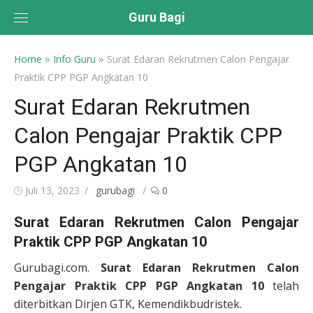
Skip
Guru Bagi
to
content
»
»
Home
Info Guru
Surat Edaran Rekrutmen Calon Pengajar
Praktik CPP PGP Angkatan 10
Surat Edaran Rekrutmen
Calon Pengajar Praktik CPP
PGP Angkatan 10
Posted
Author
Juli 13, 2023
gurubagi
0
on
Surat Edaran Rekrutmen Calon Pengajar
Praktik CPP PGP Angkatan 10
Gurubagi.com.
Surat Edaran Rekrutmen Calon
Pengajar Praktik CPP PGP Angkatan 10
telah
diterbitkan Dirjen GTK, Kemendikbudristek.