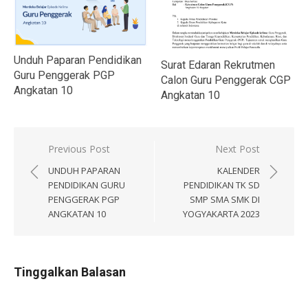
Unduh Paparan Pendidikan
Surat Edaran Rekrutmen
Guru Penggerak PGP
Calon Guru Penggerak CGP
Angkatan 10
Angkatan 10
Navigasi
Previous Post
Next Post
pos
UNDUH PAPARAN
KALENDER
PENDIDIKAN GURU
PENDIDIKAN TK SD
PENGGERAK PGP
SMP SMA SMK DI
ANGKATAN 10
YOGYAKARTA 2023
Tinggalkan Balasan