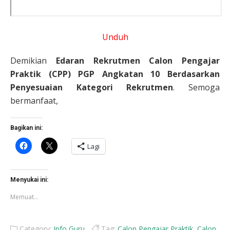
Unduh
Demikian
Edaran Rekrutmen Calon Pengajar
Praktik (CPP) PGP Angkatan 10 Berdasarkan
Penyesuaian Kategori Rekrutmen
. Semoga
bermanfaat,
Bagikan ini:
Klik
Klik
Lagi
untuk
untuk
membagikan
berbagi
di
di
Facebook(Membuka
X(Membuka
di
di
Menyukai ini:
jendela
jendela
yang
yang
Memuat...
baru)
baru)
Category:
Info Guru
Tag:
Calon Pengajar Praktik
,
Calon