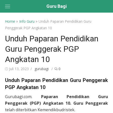
Skip
Guru Bagi
to
content
»
»
Home
Info Guru
Unduh Paparan Pendidikan Guru
Penggerak PGP Angkatan 10
Unduh Paparan Pendidikan
Guru Penggerak PGP
Angkatan 10
Posted
Author
Juli 13, 2023
gurubagi
0
on
Unduh Paparan Pendidikan Guru Penggerak
PGP Angkatan 10
Gurubagi.com.
Paparan Pendidikan Guru
Penggerak (PGP) Angkatan 10. Guru Penggerak
telah diterbitkan Kemendikbudristek.