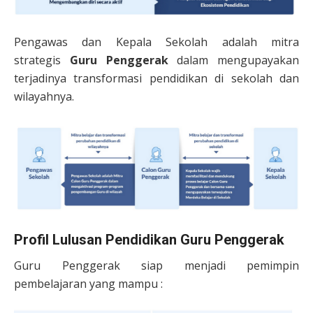
Pengawas dan Kepala Sekolah adalah mitra
strategis
Guru Penggerak
dalam mengupayakan
terjadinya transformasi pendidikan di sekolah dan
wilayahnya.
Profil Lulusan Pendidikan Guru Penggerak
Guru Penggerak siap menjadi pemimpin
pembelajaran yang mampu :