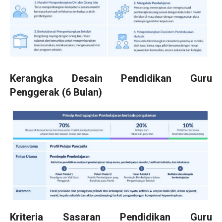
Kerangka Desain Pendidikan Guru
Penggerak (6 Bulan)
Kriteria Sasaran Pendidikan Guru