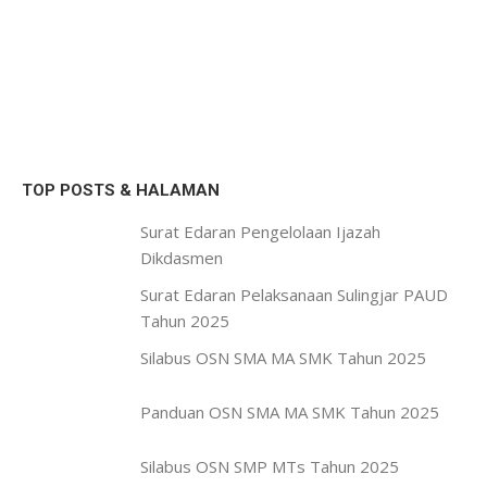
TOP POSTS & HALAMAN
Surat Edaran Pengelolaan Ijazah
Dikdasmen
Surat Edaran Pelaksanaan Sulingjar PAUD
Tahun 2025
Silabus OSN SMA MA SMK Tahun 2025
Panduan OSN SMA MA SMK Tahun 2025
Silabus OSN SMP MTs Tahun 2025