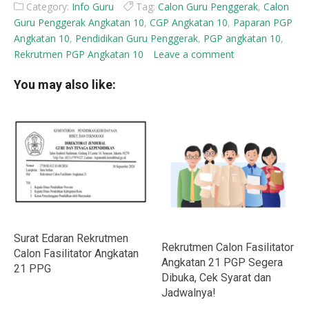
Category:
Info Guru
Tag:
Calon Guru Penggerak
,
Calon
Guru Penggerak Angkatan 10
,
CGP Angkatan 10
,
Paparan PGP
Angkatan 10
,
Pendidikan Guru Penggerak
,
PGP angkatan 10
,
Rekrutmen PGP Angkatan 10
Leave a comment
You may also like:
Surat Edaran Rekrutmen
Rekrutmen Calon Fasilitator
Calon Fasilitator Angkatan
Angkatan 21 PGP Segera
21 PPG
Dibuka, Cek Syarat dan
Jadwalnya!