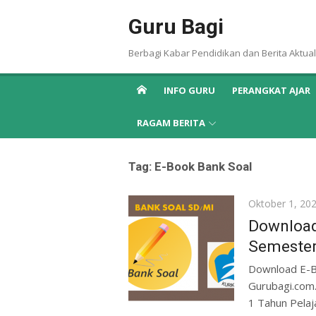
Skip
Guru Bagi
to
content
Berbagi Kabar Pendidikan dan Berita Aktual
INFO GURU
PERANGKAT AJAR
RAGAM BERITA
Tag:
E-Book Bank Soal
Posted
Oktober 1, 20
on
Download
Semester
Download E-B
Gurubagi.com
1 Tahun Pelaj