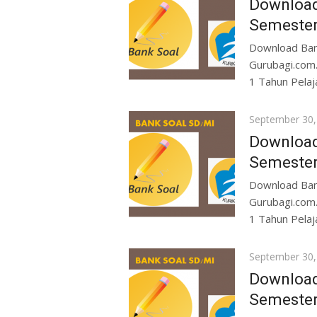
Download
Semester
Download Ban
Gurubagi.com.
1 Tahun Pelaj
Posted
September 30,
on
Download
Semester
Download Ban
Gurubagi.com.
1 Tahun Pelaj
Posted
September 30,
on
Download
Semester