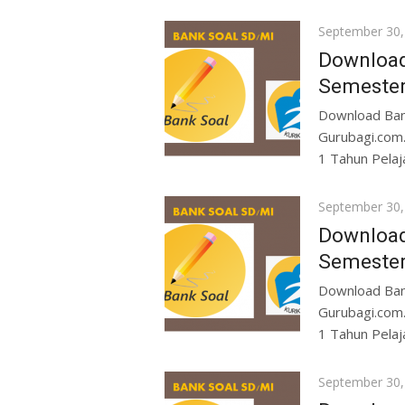
Posted
September 30,
on
Download
Semester
Download Ban
Gurubagi.com.
1 Tahun Pelaj
Posted
September 30,
on
Download
Semester
Download Ban
Gurubagi.com.
1 Tahun Pelaj
Posted
September 30,
on