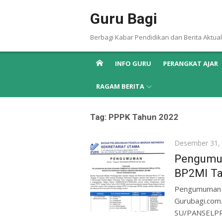
Skip
Guru Bagi
to
content
Berbagi Kabar Pendidikan dan Berita Aktual
INFO GURU
PERANGKAT AJAR
RAGAM BERITA
Tag:
PPPK Tahun 2022
Posted
Desember 31,
on
Pengumum
BP2MI T
Pengumuman S
Gurubagi.co
SU/PANSELPPP