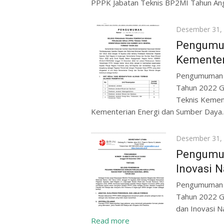
PPPK Jabatan Teknis BP2MI Tahun Ang
Posted
Desember 31,
on
Pengumum
Kemente
Pengumuman S
Tahun 2022 G
Teknis Kemen
Kementerian Energi dan Sumber Daya.
Posted
Desember 31,
on
Pengumum
Inovasi 
Pengumuman S
Tahun 2022 G
dan Inovasi N
Read more