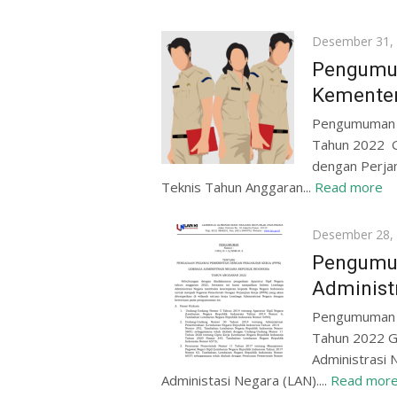
Posted
Desember 31,
on
Pengumum
Kemente
Pengumuman S
Tahun 2022 G
dengan Perjan
Teknis Tahun Anggaran...
Read more
Posted
Desember 28,
on
Pengumu
Administ
Pengumuman S
Tahun 2022 G
Administrasi 
Administasi Negara (LAN)....
Read mor