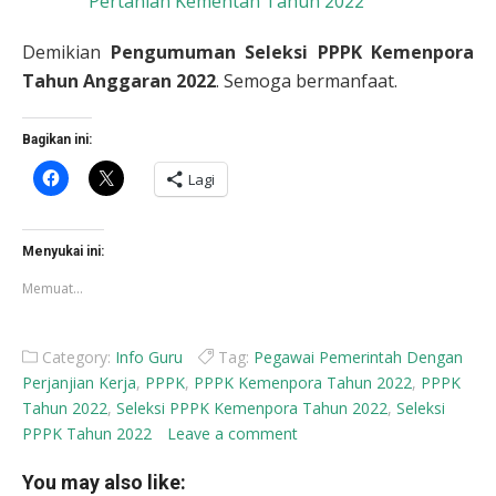
Pertanian Kementan Tahun 2022
Demikian
Pengumuman Seleksi PPPK Kemenpora
Tahun Anggaran 2022
. Semoga bermanfaat.
Bagikan ini:
Klik
Klik
Lagi
untuk
untuk
membagikan
berbagi
di
di
Facebook(Membuka
X(Membuka
di
di
Menyukai ini:
jendela
jendela
yang
yang
Memuat...
baru)
baru)
Category:
Info Guru
Tag:
Pegawai Pemerintah Dengan
Perjanjian Kerja
,
PPPK
,
PPPK Kemenpora Tahun 2022
,
PPPK
Tahun 2022
,
Seleksi PPPK Kemenpora Tahun 2022
,
Seleksi
PPPK Tahun 2022
Leave a comment
You may also like: