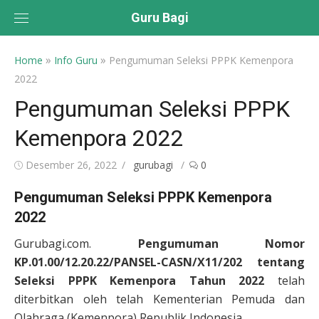
Skip
Guru Bagi
to
content
»
»
Home
Info Guru
Pengumuman Seleksi PPPK Kemenpora
2022
Pengumuman Seleksi PPPK
Kemenpora 2022
Posted
Author
Desember 26, 2022
gurubagi
0
on
Pengumuman Seleksi PPPK Kemenpora
2022
Gurubagi.com.
Pengumuman Nomor
KP.01.00/12.20.22/PANSEL-CASN/X11/202 tentang
Seleksi PPPK Kemenpora Tahun 2022
telah
diterbitkan oleh telah Kementerian Pemuda dan
Olahraga (Kemenpora) Republik Indonesia.