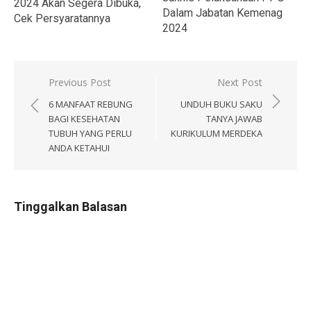
2024 Akan Segera Dibuka,
Dalam Jabatan Kemenag
Cek Persyaratannya
2024
Navigasi
Previous Post
Next Post
pos
6 MANFAAT REBUNG
UNDUH BUKU SAKU
BAGI KESEHATAN
TANYA JAWAB
TUBUH YANG PERLU
KURIKULUM MERDEKA
ANDA KETAHUI
Tinggalkan Balasan