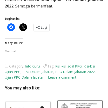
2022
. Semoga bermanfaat.
Bagikan ini:
Klik
Klik
Lagi
untuk
untuk
membagikan
berbagi
di
di
Facebook(Membuka
X(Membuka
di
di
Menyukai ini:
jendela
jendela
yang
yang
Memuat...
baru)
baru)
Category:
Info Guru
Tag:
Kisi-kisi soal PPG
,
Kisi-kisi
Ujian PPG
,
PPG Dalam Jabatan
,
PPG Dalam Jabatan 2022
,
Ujian PPG Dalam Jabatan
Leave a comment
You may also like: