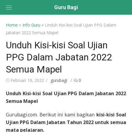
Skip
Guru Bagi
to
content
»
»
Home
Info Guru
Unduh Kisi-kisi Soal Ujian PPG Dalam
Jabatan 2022 Semua Mapel
Unduh Kisi-kisi Soal Ujian
PPG Dalam Jabatan 2022
Semua Mapel
Posted
Author
Februari 19, 2022
gurubagi
0
on
Unduh Kisi-kisi Soal Ujian PPG Dalam Jabatan 2022
Semua Mapel
Gurubagi.com. Berikut ini kami bagikan
kisi-kisi Soal
Ujian PPG Dalam Jabatan Tahun 2022 untuk semua
mata pelajaran.