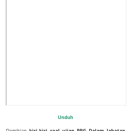
Unduh
Demikian
kisi-kisi soal ujian PPG Dalam Jabatan