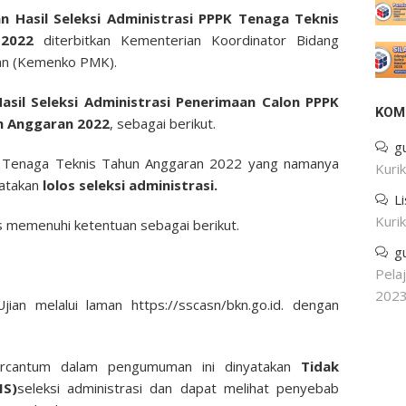
 Hasil Seleksi Administrasi PPPK Tenaga Teknis
 2022
diterbitkan Kementerian Koordinator Bidang
an (Kemenko PMK).
asil Seleksi Administrasi Penerimaan Calon PPPK
KOM
n Anggaran
2022
, sebagai berikut.
g
K Tenaga Teknis Tahun Anggaran 2022 yang namanya
Kuri
yatakan
lolos seleksi administrasi.
L
Kuri
us memenuhi ketentuan sebagai berikut.
g
Pela
202
ian melalui laman https://sscasn/bkn.go.id. dengan
ercantum dalam pengumuman ini dinyatakan
Tidak
MS)
seleksi administrasi dan dapat melihat penyebab