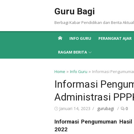
Skip
Guru Bagi
to
content
Berbagi Kabar Pendidikan dan Berita Aktual
INFO GURU
PERANGKAT AJAR
RAGAM BERITA
»
»
Home
Info Guru
Informasi Pengumuman
Informasi Pengum
Administrasi PP
Posted
Author
Januari 14, 2023
gurubagi
0
on
Informasi Pengumuman Hasil
2022