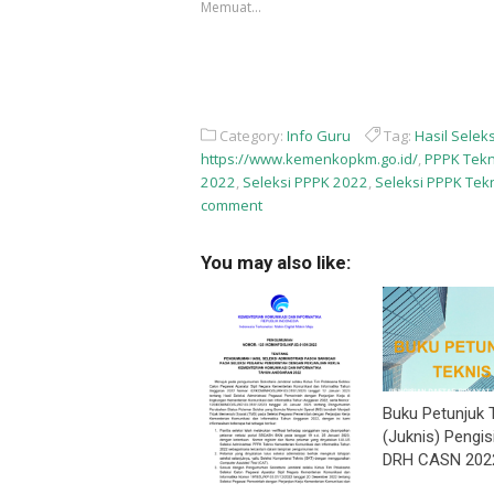
Memuat...
baru)
baru)
Category:
Info Guru
Tag:
Hasil Selek
https://www.kemenkopkm.go.id/
,
PPPK Tek
2022
,
Seleksi PPPK 2022
,
Seleksi PPPK Te
comment
You may also like:
Buku Petunjuk 
(Juknis) Pengis
DRH CASN 202