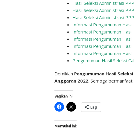
Hasil Seleksi Administrasi P
Hasil Seleksi Administrasi 
Hasil Seleksi Administrasi P
Informasi Pengumuman Hasil 
Informasi Pengumuman Hasil 
Informasi Pengumuman Hasil 
Informasi Pengumuman Hasil
Informasi Pengumuman Hasil 
Pengumuman Hasil Seleksi C
Demikian
Pengumuman Hasil Seleksi
Anggaran 2022.
Semoga bermanfaat
Bagikan ini:
Klik
Klik
Lagi
untuk
untuk
membagikan
berbagi
di
di
Facebook(Membuka
X(Membuka
di
di
Menyukai ini:
jendela
jendela
yang
yang