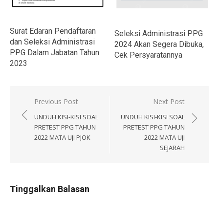
Surat Edaran Pendaftaran
Seleksi Administrasi PPG
dan Seleksi Administrasi
2024 Akan Segera Dibuka,
PPG Dalam Jabatan Tahun
Cek Persyaratannya
2023
Navigasi
Previous Post
Next Post
pos
UNDUH KISI-KISI SOAL
UNDUH KISI-KISI SOAL
PRETEST PPG TAHUN
PRETEST PPG TAHUN
2022 MATA UJI PJOK
2022 MATA UJI
SEJARAH
Tinggalkan Balasan