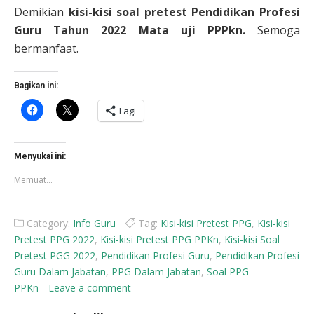
Demikian
kisi-kisi soal pretest Pendidikan Profesi
Guru Tahun 2022 Mata uji PPPkn.
Semoga
bermanfaat.
Bagikan ini:
Klik
Klik
Lagi
untuk
untuk
membagikan
berbagi
di
di
Facebook(Membuka
X(Membuka
di
di
Menyukai ini:
jendela
jendela
yang
yang
Memuat...
baru)
baru)
Category:
Info Guru
Tag:
Kisi-kisi Pretest PPG
,
Kisi-kisi
Pretest PPG 2022
,
Kisi-kisi Pretest PPG PPKn
,
Kisi-kisi Soal
Pretest PGG 2022
,
Pendidikan Profesi Guru
,
Pendidikan Profesi
Guru Dalam Jabatan
,
PPG Dalam Jabatan
,
Soal PPG
PPKn
Leave a comment