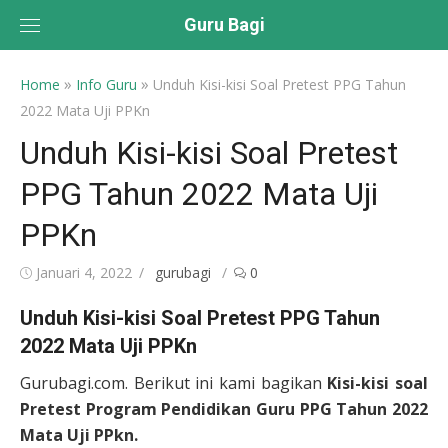
Skip
Guru Bagi
to
content
»
»
Home
Info Guru
Unduh Kisi-kisi Soal Pretest PPG Tahun
2022 Mata Uji PPKn
Unduh Kisi-kisi Soal Pretest
PPG Tahun 2022 Mata Uji
PPKn
Posted
Author
Januari 4, 2022
gurubagi
0
on
Unduh Kisi-kisi Soal Pretest PPG Tahun
2022 Mata Uji PPKn
Gurubagi.com. Berikut ini kami bagikan
Kisi-kisi soal
Pretest Program Pendidikan Guru PPG Tahun 2022
Mata Uji PPkn.