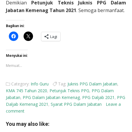
Demikian
Petunjuk Teknis Juknis PPG Dalam
Jabatan Kemenag Tahun 2021
. Semoga bermanfaat.
Bagikan ini:
Klik
Klik
Lagi
untuk
untuk
membagikan
berbagi
di
di
Facebook(Membuka
X(Membuka
di
di
Menyukai ini:
jendela
jendela
yang
yang
Memuat...
baru)
baru)
Category:
Info Guru
Tag:
Juknis PPG Dalam Jabatan
,
KMA 745 Tahun 2020
,
Petunjuk Teknis PPG
,
PPG Dalam
Jabatan
,
PPG Dalam Jabatan Kemenag
,
PPG Daljab 2021
,
PPG
Daljab Kemenag 2021
,
Syarat PPG Dalam Jabatan
Leave a
comment
You may also like: