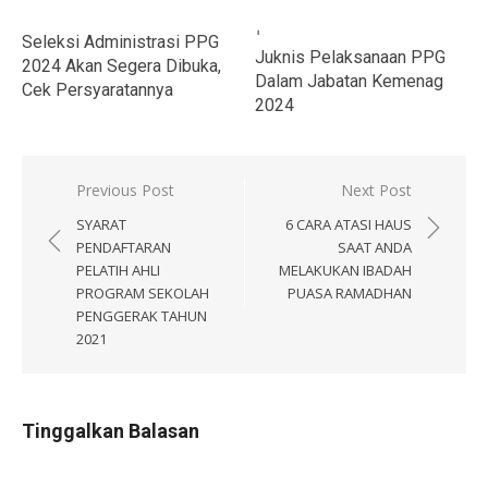
Seleksi Administrasi PPG
Juknis Pelaksanaan PPG
2024 Akan Segera Dibuka,
Dalam Jabatan Kemenag
Cek Persyaratannya
2024
Navigasi
Previous Post
Next Post
pos
SYARAT
6 CARA ATASI HAUS
PENDAFTARAN
SAAT ANDA
PELATIH AHLI
MELAKUKAN IBADAH
PROGRAM SEKOLAH
PUASA RAMADHAN
PENGGERAK TAHUN
2021
Tinggalkan Balasan