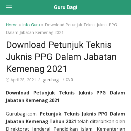
Skip
Guru Bagi
to
content
»
»
Home
Info Guru
Download Petunjuk Teknis Juknis PPG
Dalam Jabatan Kemenag 2021
Download Petunjuk Teknis
Juknis PPG Dalam Jabatan
Kemenag 2021
Posted
Author
April 28, 2021
gurubagi
0
on
Download Petunjuk Teknis Juknis PPG Dalam
Jabatan Kemenag 2021
Gurubagi.com.
Petunjuk Teknis Juknis PPG Dalam
Jabatan Kemenag Tahun 2021
telah diterbitkan oleh
Direktorat Jenderal Pendidikan islam, Kementerian