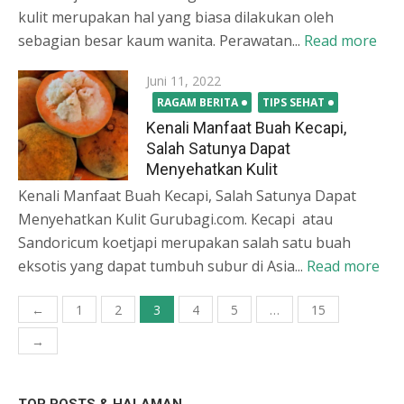
kulit merupakan hal yang biasa dilakukan oleh
sebagian besar kaum wanita. Perawatan...
Read more
Posted
Juni 11, 2022
on
RAGAM BERITA
TIPS SEHAT
Kenali Manfaat Buah Kecapi,
Salah Satunya Dapat
Menyehatkan Kulit
Kenali Manfaat Buah Kecapi, Salah Satunya Dapat
Menyehatkan Kulit Gurubagi.com. Kecapi atau
Sandoricum koetjapi merupakan salah satu buah
eksotis yang dapat tumbuh subur di Asia...
Read more
Paginasi
←
1
2
3
4
5
…
15
pos
→