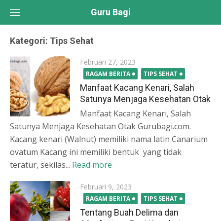
Skip
Guru Bagi
to
content
Kategori:
Tips Sehat
Posted
Februari 27, 2023
on
RAGAM BERITA
TIPS SEHAT
Manfaat Kacang Kenari, Salah
Satunya Menjaga Kesehatan Otak
Manfaat Kacang Kenari, Salah
Satunya Menjaga Kesehatan Otak Gurubagi.com.
Kacang kenari (Walnut) memiliki nama latin Canarium
ovatum Kacang ini memiliki bentuk yang tidak
teratur, sekilas...
Read more
Posted
Februari 9, 2023
on
RAGAM BERITA
TIPS SEHAT
Tentang Buah Delima dan